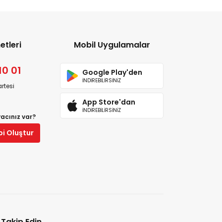
etleri
Mobil Uygulamalar
10 01
Google Play'den
İNDİREBİLİRSİNİZ
rtesi
App Store'dan
İNDİREBİLİRSİNİZ
yacınız var?
bi Oluştur
i Takip Edin