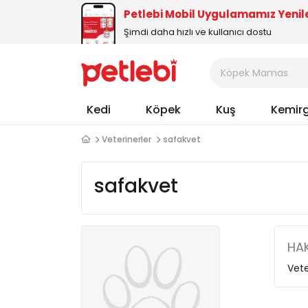
Petlebi Mobil Uygulamamız Yenil
Şimdi daha hızlı ve kullanıcı dostu
Kedi
Köpek
Kuş
Kemir
Veterinerler
safakvet
safakvet
HAK
Vete