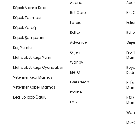
Acana
Aca
Köpek Mama Kabı
Brit Care
Brit
Köpek Tasması
Felicia
Feli
Köpek Yatağı
Reflex
Refl
Köpek Şampuanı
Advance
Orij
Kuş Yemleri
Orijen
Pro P
Muhabbet Kuşu Yemi
Mam
Wanpy
Muhabbet Kuşu Oyuncakları
Royal
Me-O
Ked
Veteriner Kedi Maması
Ever Clean
Hill'
Veteriner Köpek Maması
Mam
Proline
Kedi Lolipop Ödülü
N&D K
Felix
Mam
Wanp
Me-O