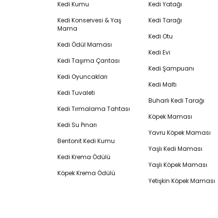
Kedi Kumu
Kedi Yatağı
Kedi Konservesi & Yaş
Kedi Tarağı
Mama
Kedi Otu
Kedi Ödül Maması
Kedi Evi
Kedi Taşıma Çantası
Kedi Şampuanı
Kedi Oyuncakları
Kedi Maltı
Kedi Tuvaleti
Buharlı Kedi Tarağı
Kedi Tırmalama Tahtası
Köpek Maması
Kedi Su Pınarı
Yavru Köpek Maması
Bentonit Kedi Kumu
Yaşlı Kedi Maması
Kedi Krema Ödülü
Yaşlı Köpek Maması
Köpek Krema Ödülü
Yetişkin Köpek Maması