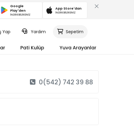
Google
App Store'dan
Play'den
İNDİREBİLİRSİNİZ
İNDİREBİLİRSİNİZ
iş Yap
Yardım
Sepetim
ar
Pati Kulüp
Yuva Arayanlar
0(542) 742 39 88