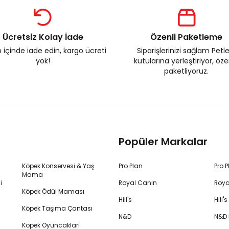
Ücretsiz Kolay İade
Özenli Paketleme
 içinde iade edin, kargo ücreti
Siparişlerinizi sağlam Petl
yok!
kutularına yerleştiriyor, öz
paketliyoruz.
Popüler Markalar
Köpek Konservesi & Yaş
Pro Plan
Pro 
Mama
i
Royal Canin
Roya
Köpek Ödül Maması
Hill's
Hill
Köpek Taşıma Çantası
N&D
N&D
Köpek Oyuncakları