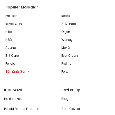
Popüler Markalar
Pro Plan
Reflex
Royal Canin
Advance
Hill's
Orijen
N&D
Wanpy
Acana
Me-O
Brit Care
Ever Clean
Felicia
Proline
Tümünü Gör
Felix
Kurumsal
Pati Kulüp
Hakkımızda
Blog
Petlebi Partner Fırsatları
Soru Cevap