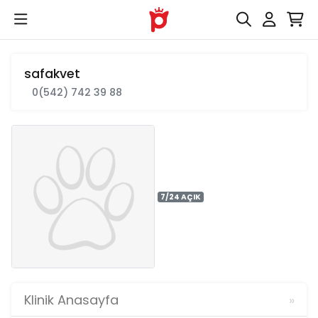
safakvet
0(542) 742 39 88
7/24 AÇIK
Klinik Anasayfa