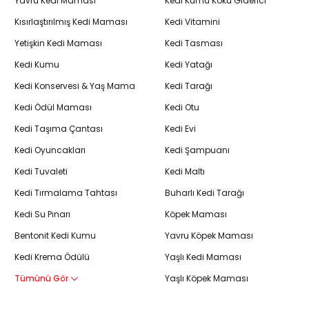
Yavru Kedi Maması
Kedi Kumu Koku Giderici
Kısırlaştırılmış Kedi Maması
Kedi Vitamini
Yetişkin Kedi Maması
Kedi Tasması
Kedi Kumu
Kedi Yatağı
Kedi Konservesi & Yaş Mama
Kedi Tarağı
Kedi Ödül Maması
Kedi Otu
Kedi Taşıma Çantası
Kedi Evi
Kedi Oyuncakları
Kedi Şampuanı
Kedi Tuvaleti
Kedi Maltı
Kedi Tırmalama Tahtası
Buharlı Kedi Tarağı
Kedi Su Pınarı
Köpek Maması
Bentonit Kedi Kumu
Yavru Köpek Maması
Kedi Krema Ödülü
Yaşlı Kedi Maması
Tümünü Gör
Yaşlı Köpek Maması