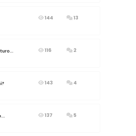
144
13
116
2
uro...
143
4
i?
137
5
...