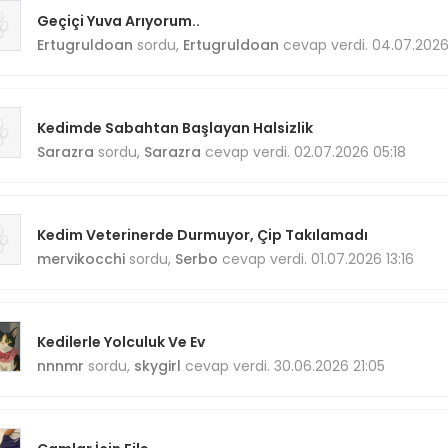
Geçiçi Yuva Arıyorum..
Ertugruldoan
sordu,
Ertugruldoan
cevap verdi. 04.07.2026
Kedimde Sabahtan Başlayan Halsizlik
Sarazra
sordu,
Sarazra
cevap verdi. 02.07.2026 05:18
Kedim Veterinerde Durmuyor, Çip Takılamadı
mervikocchi
sordu,
Serbo
cevap verdi. 01.07.2026 13:16
Kedilerle Yolculuk Ve Ev
nnnmr
sordu,
skygirl
cevap verdi. 30.06.2026 21:05