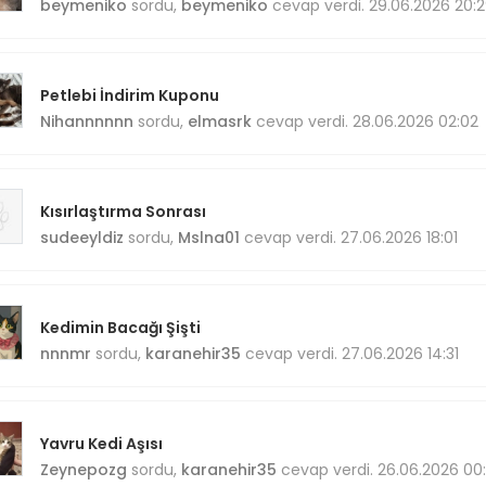
beymeniko
sordu,
beymeniko
cevap verdi. 29.06.2026 20:
Petlebi İndirim Kuponu
Nihannnnnn
sordu,
elmasrk
cevap verdi. 28.06.2026 02:02
Kısırlaştırma Sonrası
sudeeyldiz
sordu,
Mslna01
cevap verdi. 27.06.2026 18:01
Kedimin Bacağı Şişti
nnnmr
sordu,
karanehir35
cevap verdi. 27.06.2026 14:31
Yavru Kedi Aşısı
Zeynepozg
sordu,
karanehir35
cevap verdi. 26.06.2026 00