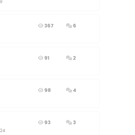
29
367
6
91
2
98
4
93
3
:24