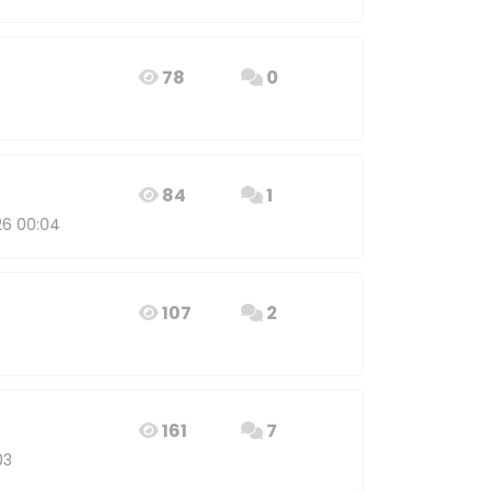
78
0
84
1
26 00:04
107
2
161
7
03