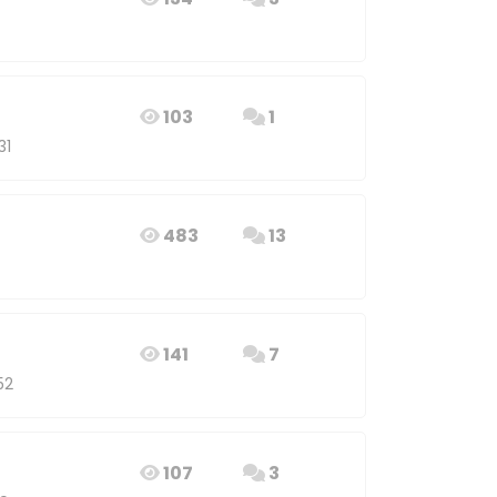
103
1
31
483
13
141
7
52
107
3