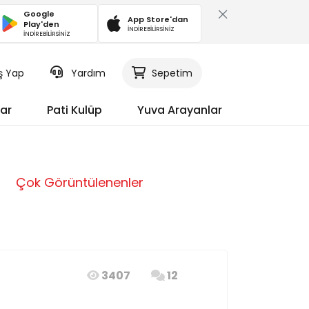
Google
App Store'dan
Play'den
İNDİREBİLİRSİNİZ
İNDİREBİLİRSİNİZ
iş Yap
Yardım
Sepetim
ar
Pati Kulüp
Yuva Arayanlar
Çok Görüntülenenler
3407
12