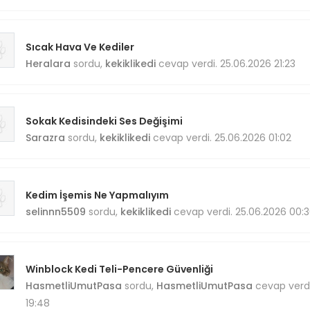
Sıcak Hava Ve Kediler
Heralara
sordu,
kekiklikedi
cevap verdi. 25.06.2026 21:23
Sokak Kedisindeki Ses Değişimi
Sarazra
sordu,
kekiklikedi
cevap verdi. 25.06.2026 01:02
Kedim İşemis Ne Yapmalıyım
selinnn5509
sordu,
kekiklikedi
cevap verdi. 25.06.2026 00:
Winblock Kedi Teli-Pencere Güvenliği
HasmetliUmutPasa
sordu,
HasmetliUmutPasa
cevap verdi
19:48