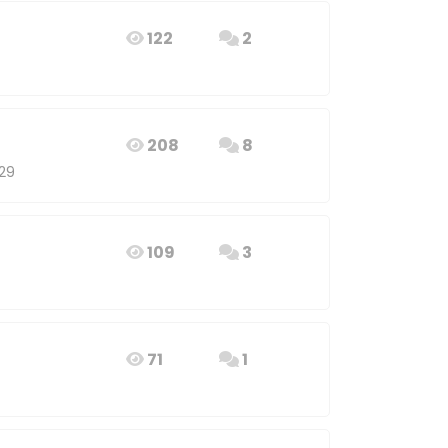
122
2
208
8
:29
109
3
71
1