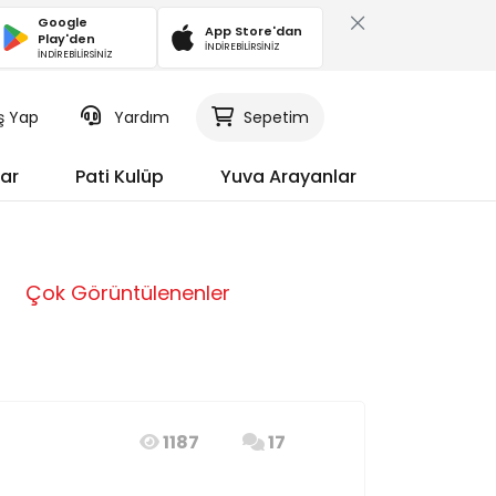
Google
App Store'dan
Play'den
İNDİREBİLİRSİNİZ
İNDİREBİLİRSİNİZ
iş Yap
Yardım
Sepetim
ar
Pati Kulüp
Yuva Arayanlar
Çok Görüntülenenler
1187
17