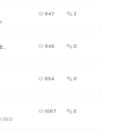
947
2
24
945
0
...
854
0
1067
5
0 08:51