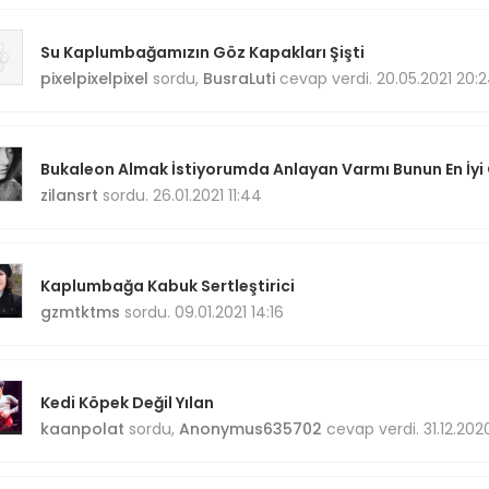
Su Kaplumbağamızın Göz Kapakları Şişti
pixelpixelpixel
sordu,
BusraLuti
cevap verdi. 20.05.2021 20:
Bukaleon Almak İstiyorumda Anlayan Varmı Bunun En İyi C
zilansrt
sordu. 26.01.2021 11:44
Kaplumbağa Kabuk Sertleştirici
gzmtktms
sordu. 09.01.2021 14:16
Kedi Köpek Değil Yılan
kaanpolat
sordu,
Anonymus635702
cevap verdi. 31.12.202