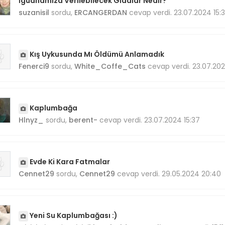
İguanamıza Verilebilecek Gıdalar Nedir?
suzanisil
sordu,
ERCANGERDAN
cevap verdi. 23.07.2024 15:
Kış Uykusunda Mı Öldümü Anlamadık
Fenerci9
sordu,
White_Coffe_Cats
cevap verdi. 23.07.202
Kaplumbağa
Hlnyz_
sordu,
berent-
cevap verdi. 23.07.2024 15:37
Evde Ki Kara Fatmalar
Cennet29
sordu,
Cennet29
cevap verdi. 29.05.2024 20:40
Yeni Su Kaplumbağası :)