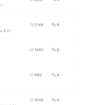
37
1744
6
4 15:37
1407
6
550
4
1040
4