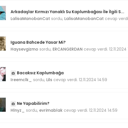
Arkadaşlar Kırmızı Yanaklı Su Kaplumbağası İle İlgili S...
LalisaManobanCat
sordu,
LalisaManobanCat
cevap verdi.
Iguana Bahcede Yasar Mi?
Haysevgizmo
sordu,
ERCANGERDAN
cevap verdi. 12.11.2024 
Bacaksız Kaplumbağa
Ireemclk_
sordu,
Lils
cevap verdi. 12.11.2024 14:59
Ne Yapabilirim?
Hlnyz_
sordu,
evrimablak
cevap verdi. 12.11.2024 14:59