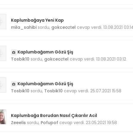
Kaplumbağaya Yeni Kap
mila_sahibi
sordu,
gokceoztel
cevap verdi. 13.08.2021 03:1
Kaplumbağamın Gözü Şiş
Tosbik10
sordu,
gokceoztel
cevap verdi. 13.08.2021 03:12
Kaplumbağamın Gözü Şiş
Tosbik10
sordu,
Tosbik10
cevap verdi. 25.07.2021 15:58
Kaplumbağa Borudan Nasıl Çıkarılır Acil
Zeeelis
sordu,
Pofupof
cevap verdi. 23.05.2021 19:58