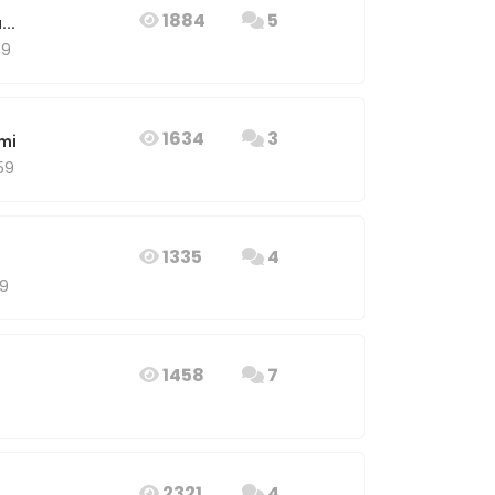
1884
5
..
59
1634
3
mi
59
1335
4
59
1458
7
2321
4