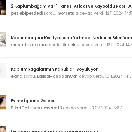
2 Kaplumbağam Var 1 Tanesi Atladı Ve Kayboldu Nasıl Bu.
petlebipetdedi
sordu,
Gofretsla
cevap verdi. 12.11.2024 14:
Kaplumbagam Kıs Uykusuna Yatmadi Nedenini Bilen Var
mustafakorkmaz
sordu,
ilanekle
cevap verdi. 12.11.2024 14:
Kaplumbağalarımın Kabukları Soyuluyor
ekind
sordu,
LalisaManobanCat
cevap verdi. 12.11.2024 14:
Evime İguana Gelece
BlindCat
sordu,
mypet18
cevap verdi. 23.07.2024 15:37