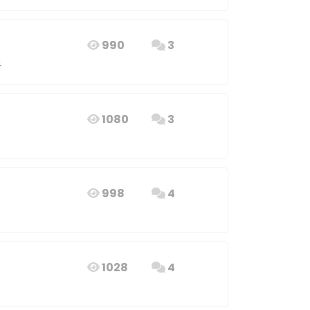
990
3
4
1080
3
998
4
1028
4