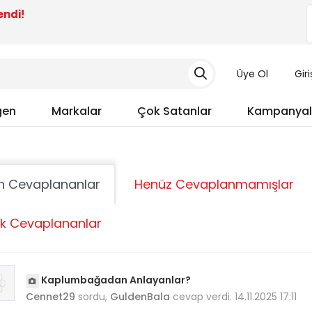
endi!
Üye Ol
Gir
gen
Markalar
Çok Satanlar
Kampanyal
n Cevaplananlar
Henüz Cevaplanmamışlar
k Cevaplananlar
Kaplumbağadan Anlayanlar?
Cennet29
sordu,
GuldenBala
cevap verdi. 14.11.2025 17:11