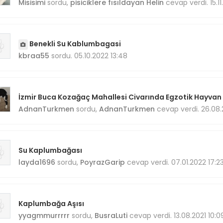
Misisimi
sordu,
pisiciklere fısıldayan Helin
cevap verdi. 15.11
Benekli Su Kablumbagasi
kbraa55
sordu. 05.10.2022 13:48
İzmir Buca Kozağaç Mahallesi Civarında Egzotik Hayvan K
AdnanTurkmen
sordu,
AdnanTurkmen
cevap verdi. 26.08.
Su Kaplumbağası
layda1696
sordu,
PoyrazGarip
cevap verdi. 07.01.2022 17:2
Kaplumbağa Aşısı
yyagmmurrrrr
sordu,
BusraLuti
cevap verdi. 13.08.2021 10:0