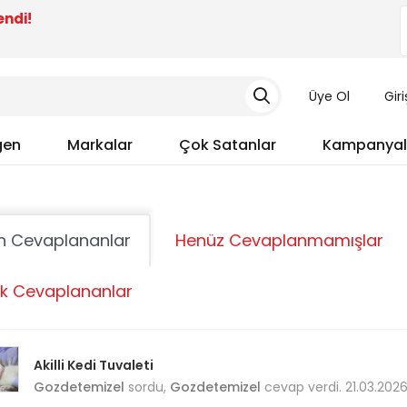
endi!
Üye Ol
Gir
gen
Markalar
Çok Satanlar
Kampanyal
n Cevaplananlar
Henüz Cevaplanmamışlar
k Cevaplananlar
Akilli Kedi Tuvaleti
Gozdetemizel
sordu,
Gozdetemizel
cevap verdi. 21.03.202