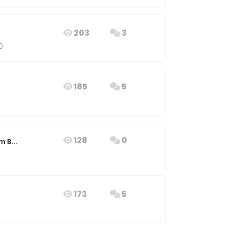
203
3
0
185
5
128
0
 B...
173
5