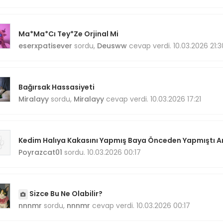
Ma*Ma*Cı Tey*Ze Orjinal Mi
eserxpatisever
sordu,
Deusww
cevap verdi. 10.03.2026 21:3
Bağırsak Hassasiyeti
Miralayy
sordu,
Miralayy
cevap verdi. 10.03.2026 17:21
Kedim Halıya Kakasını Yapmış Baya Önceden Yapmıştı Am
Poyrazcat01
sordu. 10.03.2026 00:17
Sizce Bu Ne Olabilir?
nnnmr
sordu,
nnnmr
cevap verdi. 10.03.2026 00:17