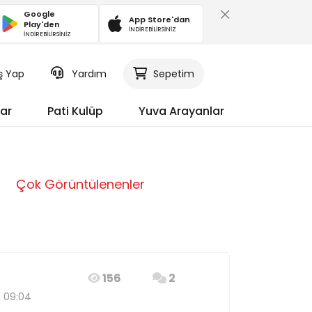
Google
App Store'dan
Play'den
İNDİREBİLİRSİNİZ
İNDİREBİLİRSİNİZ
iş Yap
Yardım
Sepetim
ar
Pati Kulüp
Yuva Arayanlar
Çok Görüntülenenler
156
2
6 09:04