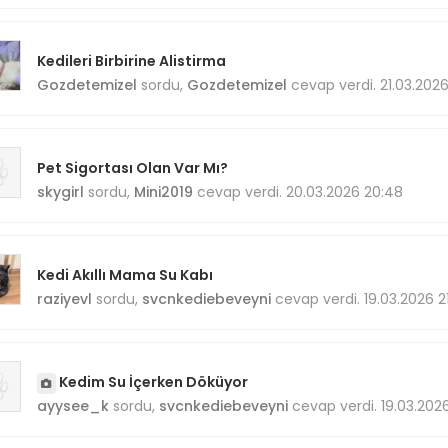
Kedileri Birbirine Alistirma
Gozdetemizel
sordu,
Gozdetemizel
cevap verdi. 21.03.202
Pet Sigortası Olan Var Mı?
skygirl
sordu,
Mini2019
cevap verdi. 20.03.2026 20:48
Kedi Akıllı Mama Su Kabı
raziyevl
sordu,
svcnkediebeveyni
cevap verdi. 19.03.2026 2
Kedim Su İçerken Döküyor
ayysee_k
sordu,
svcnkediebeveyni
cevap verdi. 19.03.202