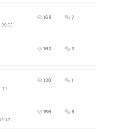
169
7
6 09:03
160
3
130
1
1:44
156
6
6 20:22