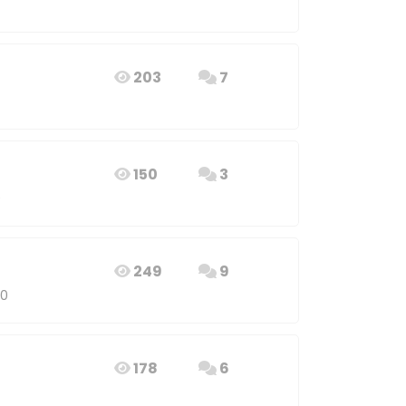
203
7
150
3
0
249
9
20
178
6