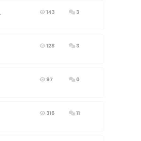
143
3
.
128
3
97
0
316
11