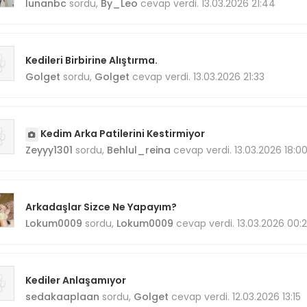
lunanbc
sordu,
By_Leo
cevap verdi. 13.03.2026 21:44
Kedileri Birbirine Alıştırma.
Golget
sordu,
Golget
cevap verdi. 13.03.2026 21:33
Kedim Arka Patilerini Kestirmiyor
Zeyyy1301
sordu,
Behlul_reina
cevap verdi. 13.03.2026 18:0
Arkadaşlar Sizce Ne Yapayım?
Lokum0009
sordu,
Lokum0009
cevap verdi. 13.03.2026 00:
Kediler Anlaşamıyor
sedakaaplaan
sordu,
Golget
cevap verdi. 12.03.2026 13:15