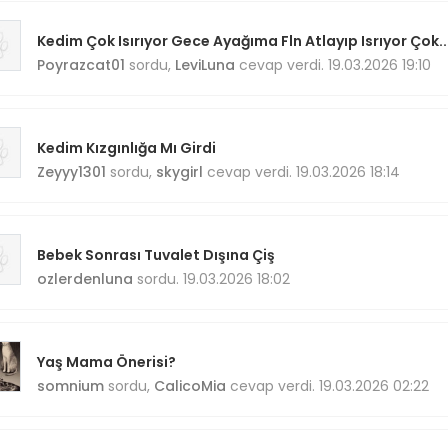
Kedim Çok Isırıyor Gece Ayağıma Fln Atlayıp Isrıyor Çok..
Poyrazcat01
sordu,
LeviLuna
cevap verdi. 19.03.2026 19:10
Kedim Kızgınlığa Mı Girdi
Zeyyy1301
sordu,
skygirl
cevap verdi. 19.03.2026 18:14
Bebek Sonrası Tuvalet Dışına Çiş
ozlerdenluna
sordu. 19.03.2026 18:02
Yaş Mama Önerisi?
somnium
sordu,
CalicoMia
cevap verdi. 19.03.2026 02:22