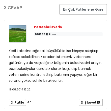
3 CEVAP
PetlebiAlisveris
106539
Puan
Kedi kafesine sığacak büyüklükte ise köşeye sıkıştırıp
kafese sokabilirsiniz oradan isterseniz veterinere
götürün ya da yaşadığınız bölgenin belediyesini arayın
bazı belediyeler ücretsiz olarak kuşu alıp barınak
veterinerine kontrol ettirip bakımını yapıyor, eğer bir
sorunu yoksa sahile bırakıyorlar.
19.08.2014 13:22
Patile
Şikayet Et
4