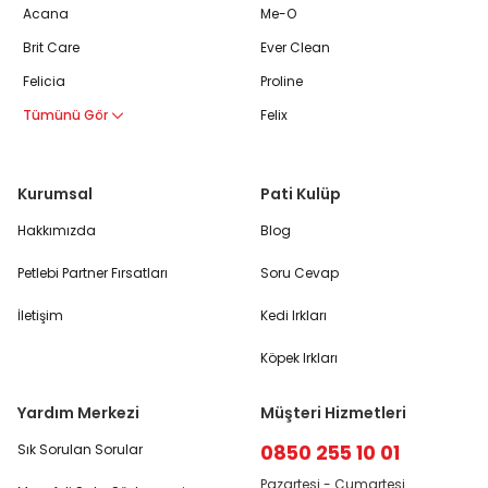
Acana
Me-O
Brit Care
Ever Clean
Felicia
Proline
Tümünü Gör
Felix
Kurumsal
Pati Kulüp
Hakkımızda
Blog
Petlebi Partner Fırsatları
Soru Cevap
İletişim
Kedi Irkları
Köpek Irkları
Yardım Merkezi
Müşteri Hizmetleri
0850 255 10 01
Sık Sorulan Sorular
Pazartesi - Cumartesi