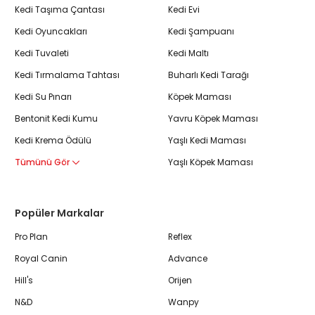
Kedi Taşıma Çantası
Kedi Evi
Kedi Oyuncakları
Kedi Şampuanı
Kedi Tuvaleti
Kedi Maltı
Kedi Tırmalama Tahtası
Buharlı Kedi Tarağı
Kedi Su Pınarı
Köpek Maması
Bentonit Kedi Kumu
Yavru Köpek Maması
Kedi Krema Ödülü
Yaşlı Kedi Maması
Tümünü Gör
Yaşlı Köpek Maması
Popüler Markalar
Pro Plan
Reflex
Royal Canin
Advance
Hill's
Orijen
N&D
Wanpy