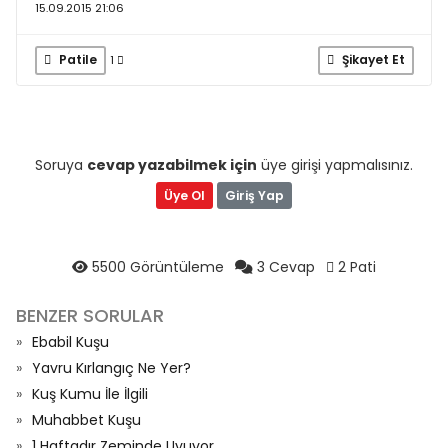
15.09.2015 21:06
Patile
Şikayet Et
1
Soruya
cevap yazabilmek için
üye girişi yapmalısınız.
Üye Ol
Giriş Yap
5500 Görüntüleme
3 Cevap
2 Pati
BENZER SORULAR
Ebabil Kuşu
Yavru Kırlangıç Ne Yer?
Kuş Kumu İle İlgili
Muhabbet Kuşu
1 Haftadır Zeminde Uyuyor...