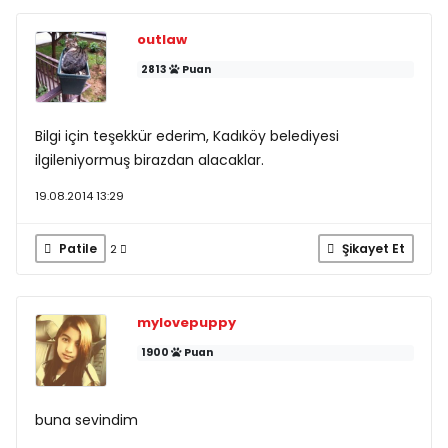
outlaw
2813
Puan
Bilgi için teşekkür ederim, Kadıköy belediyesi
ilgileniyormuş birazdan alacaklar.
19.08.2014 13:29
Patile
Şikayet Et
2
mylovepuppy
1900
Puan
buna sevindim