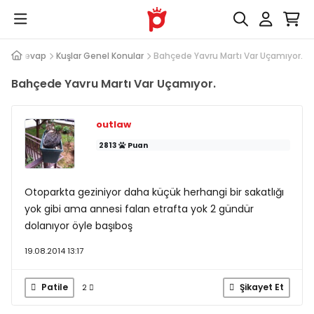
Soru Cevap
Kuşlar Genel Konular
Bahçede Yavru Martı Var Uçamıyor.
Bahçede Yavru Martı Var Uçamıyor.
outlaw
2813
Puan
Otoparkta geziniyor daha küçük herhangi bir sakatlığı
yok gibi ama annesi falan etrafta yok 2 gündür
dolanıyor öyle başıboş
19.08.2014 13:17
Patile
Şikayet Et
2