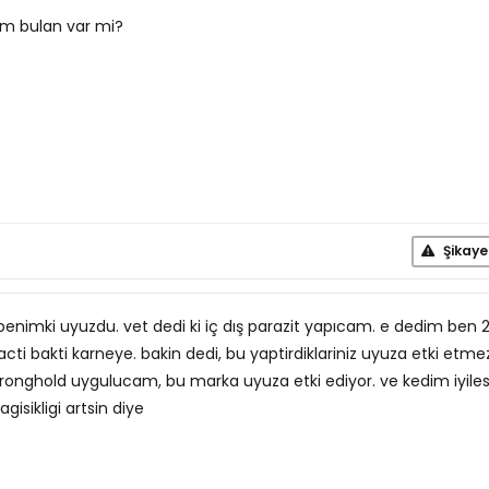
um bulan var mi?
Şikaye
enimki uyuzdu. vet dedi ki iç dış parazit yapıcam. e dedim ben 
acti bakti karneye. bakin dedi, bu yaptirdiklariniz uyuza etki etme
onghold uygulucam, bu marka uyuza etki ediyor. ve kedim iyilest
agisikligi artsin diye