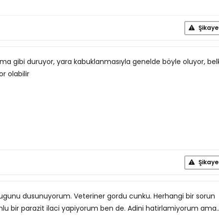
Şikaye
kma gibi duruyor, yara kabuklanmasıyla genelde böyle oluyor, belk
r olabilir
Şikaye
oldugunu dusunuyorum. Veteriner gordu cunku. Herhangi bir sorun
u bir parazit ilaci yapiyorum ben de. Adini hatirlamiyorum ama..