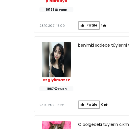
pinarcaya
19123
Puan
Patile
1
23.10.2021 15:09
benimki sadece tüylerini 
ezgiyilmazzz
1967
Puan
Patile
0
23.10.2021 15:26
O bolgedeki tuylerin cikma