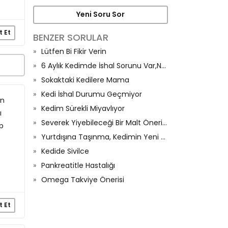
Yeni Soru Sor
t Et
BENZER SORULAR
Lütfen Bi Fikir Verin
6 Aylık Kedimde İshal Sorunu Var,Neden Olur?
Sokaktaki Kedilere Mama
Kedi İshal Durumu Geçmiyor
in
Kedim Sürekli Miyavlıyor
ı
Severek Yiyebileceği Bir Malt Önerisi Olan Var Mı
ip
Yurtdışına Taşınma, Kedimin Yeni Düzenine Alışma Süreci Ve İştahı
Kedide Sivilce
Pankreatitle Hastalığı
Omega Takviye Önerisi
t Et