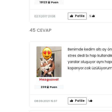
19123
Puan
Patile
5
02.11.2017 21:08
45 CEVAP
Benimde kedim altı ay önc
stres dedi bı hap kullandı
yaralar oluşuyor aynı hapı
koparıyor.cok üzülüyorum
Hazguzsal
239
Puan
Patile
1
08.09.2021 15:37