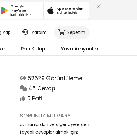
Google
App Store'dan
Play'den
İNDİREBİLİRSİNİZ
İNDİREBİLİRSİNİZ
iş Yap
Yardım
Sepetim
ar
Pati Kulüp
Yuva Arayanlar
52629 Görüntüleme
45 Cevap
5 Pati
SORUNUZ MU VAR?
Uzmanlardan ve diğer üyelerden
faydalı cevaplar almak için: