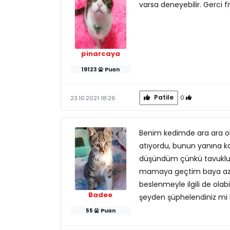
varsa deneyebilir. Gerci f
pinarcaya
19123
Puan
Patile
0
23.10.2021 18:26
Benim kedimde ara ara olu
atıyordu, bunun yanına k
düşündüm çünkü tavuklu m
mamaya geçtim baya azal
beslenmeyle ilgili de ola
Badee
şeyden şüphelendiniz mi 
55
Puan