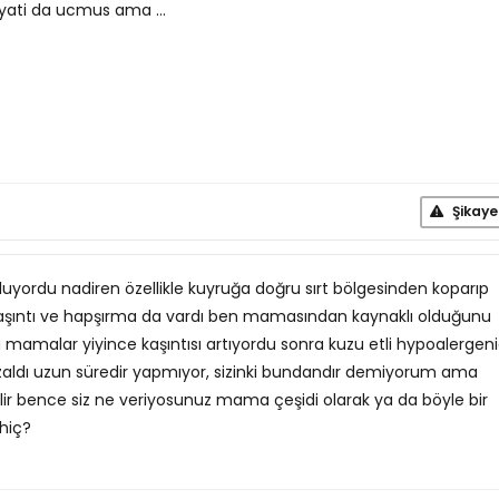
iyati da ucmus ama ...
Şikaye
yordu nadiren özellikle kuyruğa doğru sırt bölgesinden koparıp
aşıntı ve hapşırma da vardı ben mamasından kaynaklı olduğunu
amalar yiyince kaşıntısı artıyordu sonra kuzu etli hypoalergen
dı uzun süredir yapmıyor, sizinki bundandır demiyorum ama
bilir bence siz ne veriyosunuz mama çeşidi olarak ya da böyle bir
hiç?