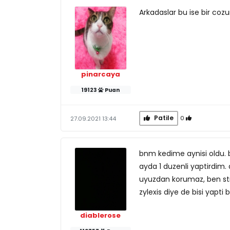
Arkadaslar bu ise bir coz
pinarcaya
19123
Puan
Patile
0
27.09.2021 13:44
bnm kedime aynisi oldu. b
ayda 1 duzenli yaptirdim. 
uyuzdan korumaz, ben str
zylexis diye de bisi yapti b
diablerose