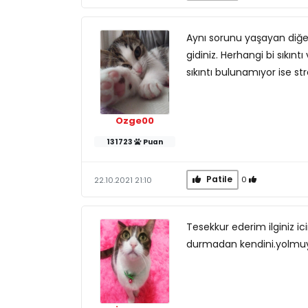
Aynı sorunu yaşayan diğer
gidiniz. Herhangi bi sıkın
sıkıntı bulunamıyor ise st
Ozge00
131723
Puan
Patile
0
22.10.2021 21:10
Tesekkur ederim ilginiz ic
durmadan kendini.yolmuyor