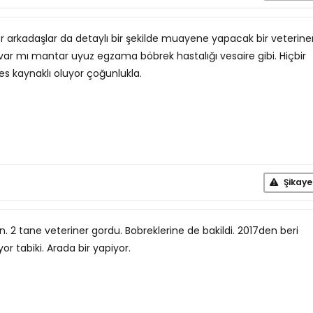
 arkadaşlar da detaylı bir şekilde muayene yapacak bir veterine
tı var mı mantar uyuz egzama böbrek hastalığı vesaire gibi. Hiçbir
res kaynaklı oluyor çoğunlukla.
Şikaye
in. 2 tane veteriner gordu. Bobreklerine de bakildi. 2017den beri
 tabiki. Arada bir yapiyor.