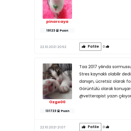
pinarcaya
19123
Puan
Patile
0
22.10.2021 20:52
Taa 2017 yılında sormus
Stres kaynaklı olabilir ded
danışın, ücretsiz olarak fo
Görüntülü olarak konuşara
@vetterapist yazın çıkıyor 
Ozge00
131723
Puan
Patile
0
22.10.2021 21:07