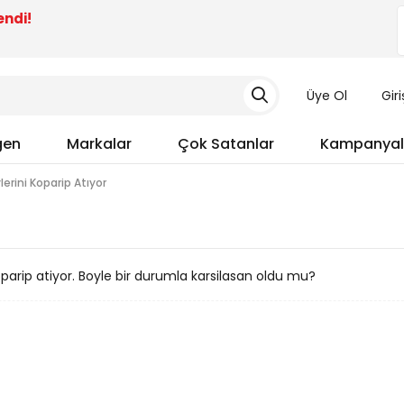
endi!
Üye Ol
Gir
gen
Markalar
Çok Satanlar
Kampanyal
erini Koparip Atıyor
oparip atiyor. Boyle bir durumla karsilasan oldu mu?