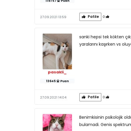
119757
Puan
Patile
0
27.09.2021 13:59
sanki hepsi tek kökten çı
yaralarını kaşırken vs oluyo
pasakli_
13645
Puan
Patile
0
27.09.2021 14:04
Benimkisinin psikolojik 
bulamadi. Genis spektruml