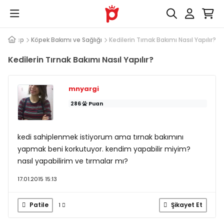
u Cevap
Köpek Bakımı ve Sağlığı
Kedilerin Tırnak Bakımı Nasıl Yapılır?
Kedilerin Tırnak Bakımı Nasıl Yapılır?
mnyargi
286
Puan
kedi sahiplenmek istiyorum ama tırnak bakımını
yapmak beni korkutuyor. kendim yapabilir miyim?
nasıl yapabilirim ve tırmalar mı?
17.01.2015 15:13
Patile
Şikayet Et
1