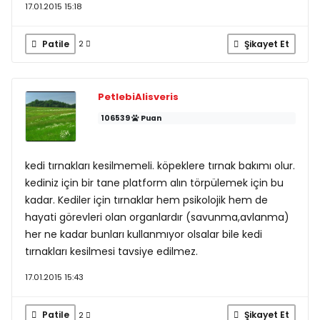
17.01.2015 15:18
Patile
Şikayet Et
2
PetlebiAlisveris
106539
Puan
kedi tırnakları kesilmemeli. köpeklere tırnak bakımı olur.
kediniz için bir tane platform alın törpülemek için bu
kadar. Kediler için tırnaklar hem psikolojik hem de
hayati görevleri olan organlardır (savunma,avlanma)
her ne kadar bunları kullanmıyor olsalar bile kedi
tırnakları kesilmesi tavsiye edilmez.
17.01.2015 15:43
Patile
Şikayet Et
2