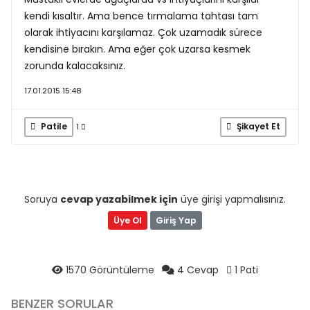
kendi kısaltır. Ama bence tırmalama tahtası tam
olarak ihtiyacını karşılamaz. Çok uzamadık sürece
kendisine bırakın. Ama eğer çok uzarsa kesmek
zorunda kalacaksınız.
17.01.2015 15:48
Patile
Şikayet Et
1
Soruya
cevap yazabilmek için
üye girişi yapmalısınız.
Üye Ol
Giriş Yap
1570 Görüntüleme
4 Cevap
1 Pati
BENZER SORULAR