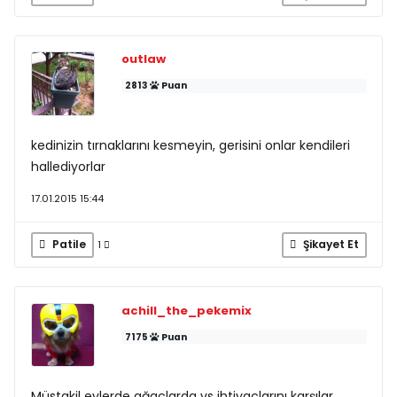
outlaw
2813
Puan
kedinizin tırnaklarını kesmeyin, gerisini onlar kendileri
hallediyorlar
17.01.2015 15:44
Patile
Şikayet Et
1
achill_the_pekemix
7175
Puan
Müstakil evlerde ağaçlarda vs ihtiyaçlarını karşılar