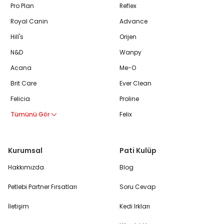
Pro Plan
Reflex
Royal Canin
Advance
Hill's
Orijen
N&D
Wanpy
Acana
Me-O
Brit Care
Ever Clean
Felicia
Proline
Tümünü Gör
Felix
Kurumsal
Pati Kulüp
Hakkımızda
Blog
Petlebi Partner Fırsatları
Soru Cevap
İletişim
Kedi Irkları