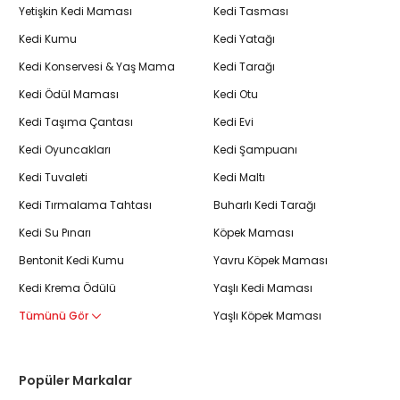
Yetişkin Kedi Maması
Kedi Tasması
Kedi Kumu
Kedi Yatağı
Kedi Konservesi & Yaş Mama
Kedi Tarağı
Kedi Ödül Maması
Kedi Otu
Kedi Taşıma Çantası
Kedi Evi
Kedi Oyuncakları
Kedi Şampuanı
Kedi Tuvaleti
Kedi Maltı
Kedi Tırmalama Tahtası
Buharlı Kedi Tarağı
Kedi Su Pınarı
Köpek Maması
Bentonit Kedi Kumu
Yavru Köpek Maması
Kedi Krema Ödülü
Yaşlı Kedi Maması
Tümünü Gör
Yaşlı Köpek Maması
Popüler Markalar