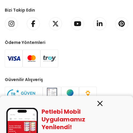
Bizi Takip Edin
Ödeme Yöntemleri
Güvenilir Alışveriş
Petlebi Mobil
Uygulamamız
Yenilendi!
PETLEBİ EVCİL HAYVAN ÜRÜNLERİ PAZ. SAN. TİC. LTD. ŞTİ. Alaşarköy