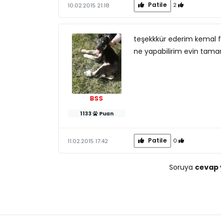
Patile
2
10.02.2015 21:18
teşekkkür ederim kemal 
ne yapabilirim evin tama
BSS
1133
Puan
Patile
0
11.02.2015 17:42
Soruya
cevap 