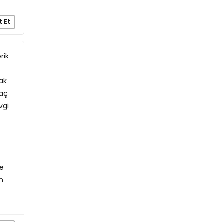
t Et
rik
ak
yaç
vgi
ce
m