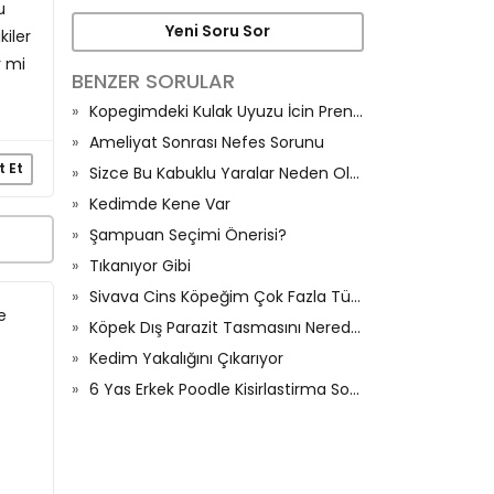
u
Yeni Soru Sor
kiler
r mi
BENZER SORULAR
Kopegimdeki Kulak Uyuzu İcin Prenova Tablet
Ameliyat Sonrası Nefes Sorunu
t Et
Sizce Bu Kabuklu Yaralar Neden Oluşur?
Kedimde Kene Var
Şampuan Seçimi Önerisi?
Tıkanıyor Gibi
Sivava Cins Köpeğim Çok Fazla Tüy Dökülmesi Var Ne Yapmalıyım
e
Köpek Dış Parazit Tasmasını Nereden Alıyorsunuz
Kedim Yakalığını Çıkarıyor
6 Yas Erkek Poodle Kisirlastirma Sonrası