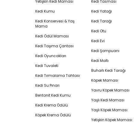
Yetişkin Kedi Maması
Kedi Tasması
Kedi Kumu
Kedi Yatağı
Kedi Konservesi & Yaş
Kedi Tarağı
Mama
Kedi Otu
Kedi Ödül Maması
Kedi Evi
Kedi Taşıma Çantası
Kedi Şampuanı
Kedi Oyuncakları
Kedi Maltı
Kedi Tuvaleti
Buharlı Kedi Tarağı
Kedi Tırmalama Tahtası
Köpek Maması
Kedi Su Pınarı
Yavru Köpek Maması
Bentonit Kedi Kumu
Yaşlı Kedi Maması
Kedi Krema Ödülü
Yaşlı Köpek Maması
Köpek Krema Ödülü
Yetişkin Köpek Maması