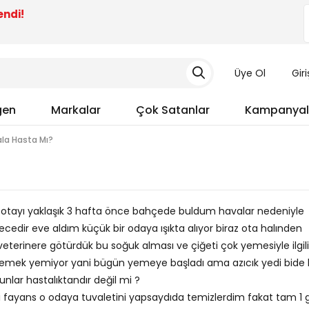
endi!
Üye Ol
Gir
gen
Markalar
Çok Satanlar
Kampanyal
la Hasta Mı?
 otayı yaklaşık 3 hafta önce bahçede buldum havalar nedeniyle
cedir eve aldım küçük bir odaya ışıkta alıyor biraz ota halınden
eterinere götürdük bu soğuk alması ve çiğeti çok yemesiyle ilgili
t yemek yemiyor yani bügün yemeye başladı ama azıcık yedi bide 
bunlar hastalıktandır değil mi ?
i fayans o odaya tuvaletini yapsaydıda temizlerdim fakat tam 1