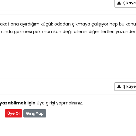
Şikaye
fakat ona ayırdığım küçük odadan çıkmaya çalışıyor hep bu kon
mında gezmesi pek mümkün değil ailenin diğer fertleri yuzunden
Şikaye
yazabilmek için
üye girişi yapmalısınız.
Üye Ol
Giriş Yap