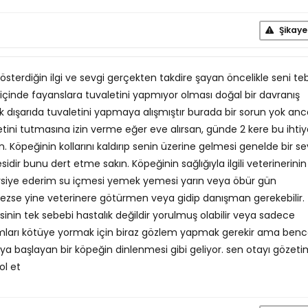
Şikaye
gösterdiğin ilgi ve sevgi gerçekten takdire şayan öncelikle seni teb
çinde fayanslara tuvaletini yapmıyor olması doğal bir davranış
k dışarıda tuvaletini yapmaya alışmıştır burada bir sorun yok anc
tini tutmasına izin verme eğer eve alırsan, günde 2 kere bu ihti
n. Köpeğinin kollarını kaldırıp senin üzerine gelmesi genelde bir se
sidir bunu dert etme sakın. Köpeğinin sağlığıyla ilgili veterinerinin
iye ederim su içmesi yemek yemesi yarın veya öbür gün
ezse yine veterinere götürmen veya gidip danışman gerekebilir.
inin tek sebebi hastalık değildir yorulmuş olabilir veya sadece
umları kötüye yormak için biraz gözlem yapmak gerekir ama ben
ya başlayan bir köpeğin dinlenmesi gibi geliyor. sen otayı gözeti
ol et