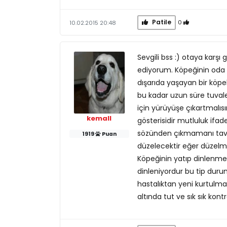
Patile
0
10.02.2015 20:48
Sevgili bss :) otaya karşı 
ediyorum. Köpeğinin oda i
dışarıda yaşayan bir köpe
bu kadar uzun süre tuvale
için yürüyüşe çıkartmalısı
kemall
gösterisidir mutluluk ifade
sözünden çıkmamanı tavs
1919
Puan
düzelecektir eğer düzelm
Köpeğinin yatıp dinlenmes
dinleniyordur bu tip dur
hastalıktan yeni kurtulma
altında tut ve sık sık kontr