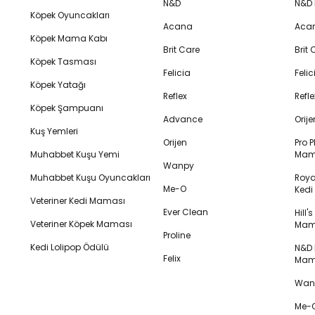
N&D
N&D
Köpek Oyuncakları
Acana
Aca
Köpek Mama Kabı
Brit Care
Brit
Köpek Tasması
Felicia
Feli
Köpek Yatağı
Reflex
Refl
Köpek Şampuanı
Advance
Orij
Kuş Yemleri
Orijen
Pro P
Muhabbet Kuşu Yemi
Mam
Wanpy
Muhabbet Kuşu Oyuncakları
Royal
Me-O
Ked
Veteriner Kedi Maması
Ever Clean
Hill'
Veteriner Köpek Maması
Mam
Proline
Kedi Lolipop Ödülü
N&D K
Felix
Mam
Wanp
Me-O