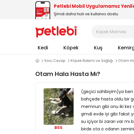
Petlebi Mobil Uygulamamız Yenil
Şimdi daha hızlı ve kullanıcı dostu
Kedi
Köpek
Kuş
Kemir
Soru Cevap
Köpek Bakımı ve Sağlığı
Otam Ha
Otam Hala Hasta Mı?
(geçici sahibiyim)ya ben
bahçede hasta oldu bir ge
memnun gibi onu iki kez v
şimdi evde iyi gibi faka
su içiyor bi zararı var mı 
BSS
birde ota o odanın zemin