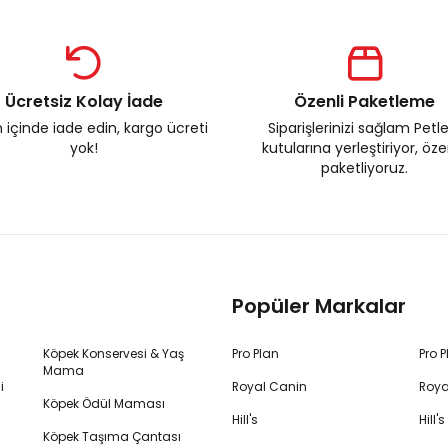
Ücretsiz Kolay İade
Özenli Paketleme
 içinde iade edin, kargo ücreti
Siparişlerinizi sağlam Petl
yok!
kutularına yerleştiriyor, öz
paketliyoruz.
Popüler Markalar
Köpek Konservesi & Yaş
Pro Plan
Pro 
Mama
i
Royal Canin
Roya
Köpek Ödül Maması
Hill's
Hill
Köpek Taşıma Çantası