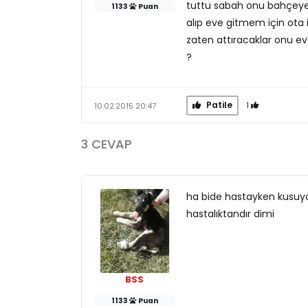
tuttu sabah onu bahçeye i
1133
Puan
alıp eve gitmem için ota i
zaten attıracaklar onu ev
?
Patile
1
10.02.2015 20:47
3 CEVAP
ha bide hastayken kusuyo
hastalıktandır dimi
BSS
1133
Puan