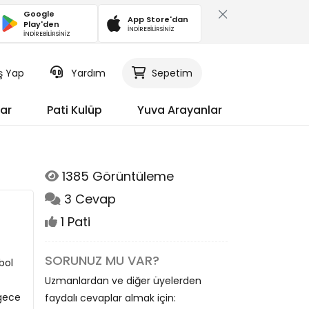
Google
App Store'dan
Play'den
İNDİREBİLİRSİNİZ
İNDİREBİLİRSİNİZ
iş Yap
Yardım
Sepetim
ar
Pati Kulüp
Yuva Arayanlar
1385 Görüntüleme
3 Cevap
1 Pati
SORUNUZ MU VAR?
bol
Uzmanlardan ve diğer üyelerden
 gece
faydalı cevaplar almak için: