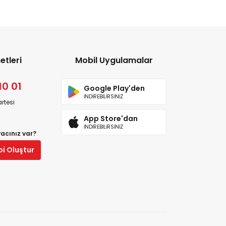
etleri
Mobil Uygulamalar
10 01
Google Play'den
İNDİREBİLİRSİNİZ
rtesi
App Store'dan
İNDİREBİLİRSİNİZ
yacınız var?
bi Oluştur