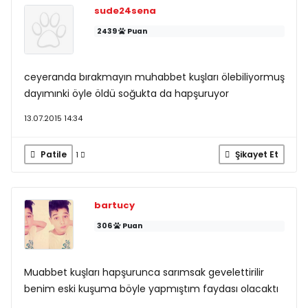
sude24sena
2439
Puan
ceyeranda bırakmayın muhabbet kuşları ölebiliyormuş
dayımınki öyle öldü soğukta da hapşuruyor
13.07.2015 14:34
Patile
Şikayet Et
1
bartucy
306
Puan
Muabbet kuşları hapşurunca sarımsak gevelettirilir
benim eski kuşuma böyle yapmıştım faydası olacaktı