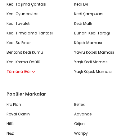
Kedi Taşıma Çantası
Kedi Evi
Kedi Oyuncakları
Kedi Şampuanı
Kedi Tuvaleti
Kedi Maltı
Kedi Tırmalama Tahtası
Buharlı Kedi Tarağı
Kedi Su Pınarı
Köpek Maması
Bentonit Kedi Kumu
Yavru Köpek Maması
Kedi Krema Ödülü
Yaşlı Kedi Maması
Tümünü Gör
Yaşlı Köpek Maması
Popüler Markalar
Pro Plan
Reflex
Royal Canin
Advance
Hill's
Orijen
N&D
Wanpy