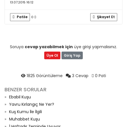
13.07.2015 16:12
Patile
Şikayet Et
0
Soruya
cevap yazabilmek için
üye girişi yapmalısınız.
Üye Ol
Giriş Yap
1825 Görüntüleme
3 Cevap
0 Pati
BENZER SORULAR
Ebabil Kuşu
Yavru Kırlangıç Ne Yer?
Kuş Kumu İle İlgili
Muhabbet Kuşu
1 Haftadır Zeminde Uyuyor...