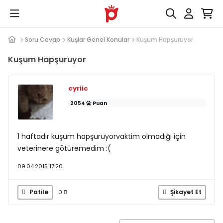
Soru Cevap
Kuşlar Genel Konular
Kuşum Hapşuruyor
Kuşum Hapşuruyor
cyriic
2054
Puan
1 haftadır kuşum hapşuruyorvaktim olmadığı için
veterinere götüremedim :(
09.04.2015 17:20
Patile
Şikayet Et
0