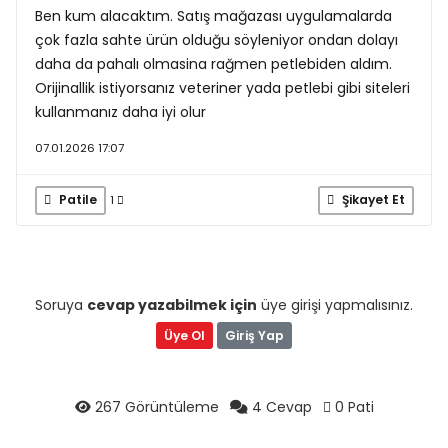
Ben kum alacaktım. Satış mağazası uygulamalarda
çok fazla sahte ürün olduğu söyleniyor ondan dolayı
daha da pahalı olmasina rağmen petlebiden aldım.
Orijinallik istiyorsanız veteriner yada petlebi gibi siteleri
kullanmanız daha iyi olur
07.01.2026 17:07
Patile
Şikayet Et
1
Soruya
cevap yazabilmek için
üye girişi yapmalısınız.
Üye Ol
Giriş Yap
267 Görüntüleme
4 Cevap
0 Pati