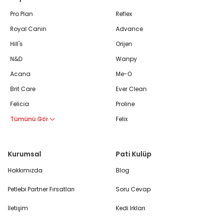
Pro Plan
Reflex
Royal Canin
Advance
Hill's
Orijen
N&D
Wanpy
Acana
Me-O
Brit Care
Ever Clean
Felicia
Proline
Tümünü Gör
Felix
Kurumsal
Pati Kulüp
Hakkımızda
Blog
Petlebi Partner Fırsatları
Soru Cevap
İletişim
Kedi Irkları