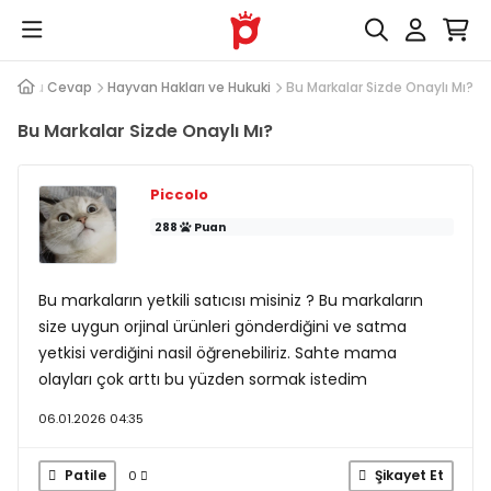
Soru Cevap
Hayvan Hakları ve Hukuki
Bu Markalar Sizde Onaylı Mı?
Bu Markalar Sizde Onaylı Mı?
Piccolo
288
Puan
Bu markaların yetkili satıcısı misiniz ? Bu markaların
size uygun orjinal ürünleri gönderdiğini ve satma
yetkisi verdiğini nasil öğrenebiliriz. Sahte mama
olayları çok arttı bu yüzden sormak istedim
06.01.2026 04:35
Patile
Şikayet Et
0