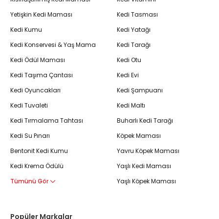
Yetişkin Kedi Maması
Kedi Tasması
Kedi Kumu
Kedi Yatağı
Kedi Konservesi & Yaş Mama
Kedi Tarağı
Kedi Ödül Maması
Kedi Otu
Kedi Taşıma Çantası
Kedi Evi
Kedi Oyuncakları
Kedi Şampuanı
Kedi Tuvaleti
Kedi Maltı
Kedi Tırmalama Tahtası
Buharlı Kedi Tarağı
Kedi Su Pınarı
Köpek Maması
Bentonit Kedi Kumu
Yavru Köpek Maması
Kedi Krema Ödülü
Yaşlı Kedi Maması
Tümünü Gör
Yaşlı Köpek Maması
Popüler Markalar