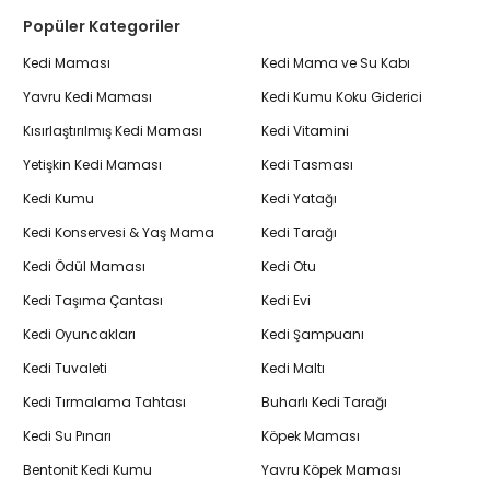
Popüler Kategoriler
Kedi Maması
Kedi Mama ve Su Kabı
Yavru Kedi Maması
Kedi Kumu Koku Giderici
Kısırlaştırılmış Kedi Maması
Kedi Vitamini
Yetişkin Kedi Maması
Kedi Tasması
Kedi Kumu
Kedi Yatağı
Kedi Konservesi & Yaş Mama
Kedi Tarağı
Kedi Ödül Maması
Kedi Otu
Kedi Taşıma Çantası
Kedi Evi
Kedi Oyuncakları
Kedi Şampuanı
Kedi Tuvaleti
Kedi Maltı
Kedi Tırmalama Tahtası
Buharlı Kedi Tarağı
Kedi Su Pınarı
Köpek Maması
Bentonit Kedi Kumu
Yavru Köpek Maması