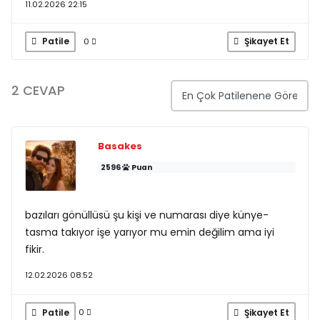
11.02.2026 22:15
Patile
Şikayet Et
0
2 CEVAP
Basakes
2596
Puan
bazıları gönüllüsü şu kişi ve numarası diye künye-
tasma takıyor işe yarıyor mu emin değilim ama iyi
fikir.
12.02.2026 08:52
Patile
Şikayet Et
0