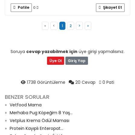
Patile
Şikayet Et
0
«
<
1
2
>
»
Soruya
cevap yazabilmek için
üye girişi yapmalısınız.
Üye Ol
Giriş Yap
1738 Görüntüleme
20 Cevap
0 Pati
BENZER SORULAR
Vetfood Mama
Merhaba Pug Köpeğim 8 Yaş...
Vetplus Krema Ödül Maması
Protein Kayıplı Enteropat...