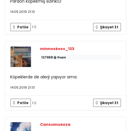
Pardon köpekmiş sizinki:D
14.05.2019 21:13
Patile
Şikayet Et
1
minnoskoss_123
127658
Puan
Köpeklerde de alerji yapıyor ama.
14.05.2019 21:13
Patile
Şikayet Et
1
Cansumuezza