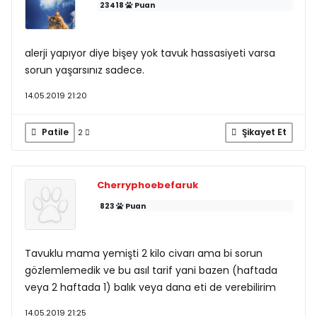
23418
Puan
alerji yapıyor diye bişey yok tavuk hassasiyeti varsa
sorun yaşarsınız sadece.
14.05.2019 21:20
Patile
Şikayet Et
2
Cherryphoebefaruk
823
Puan
Tavuklu mama yemişti 2 kilo civarı ama bi sorun
gözlemlemedik ve bu asıl tarif yani bazen (haftada
veya 2 haftada 1) balık veya dana eti de verebilirim
14.05.2019 21:25