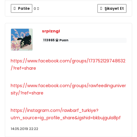
Patile
Şikayet Et
0
srplzngl
113865
Puan
https://www.facebook.com/groups/173752129748632
/?ref=share
https://www.facebook.com/groups/rawfeedinguniver
sity/?ref=share
https://instagram.com/rawbarf_turkiye?
utm_source=ig_profile_share&igshid=bkbujgula8pf
14.05.2019 22:22