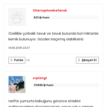
Cherryphoebefaruk
823
Puan
Özellikle çorbalık tavuk ve tavuk butunda bol miktarda
kemik bulunuyor. Gözden kaçırmış olabilirsiniz
14.05.2019 22:07
Patile
Şikayet Et
1
srplzngl
113865
Puan
tarifte yumurta kabuğunu görünce ettekini
ayıklayacağınızı düşünmüştüm. sorun yok o zaman.