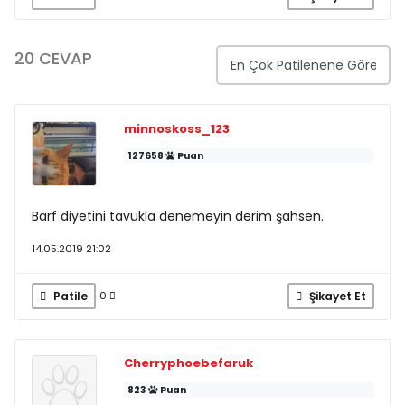
20 CEVAP
minnoskoss_123
127658
Puan
Barf diyetini tavukla denemeyin derim şahsen.
14.05.2019 21:02
Patile
Şikayet Et
0
Cherryphoebefaruk
823
Puan