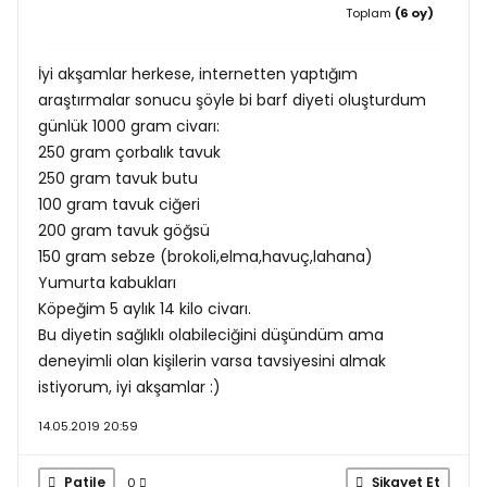
Toplam
(6 oy)
İyi akşamlar herkese, internetten yaptığım
araştırmalar sonucu şöyle bi barf diyeti oluşturdum
günlük 1000 gram civarı:
250 gram çorbalık tavuk
250 gram tavuk butu
100 gram tavuk ciğeri
200 gram tavuk göğsü
150 gram sebze (brokoli,elma,havuç,lahana)
Yumurta kabukları
Köpeğim 5 aylık 14 kilo civarı.
Bu diyetin sağlıklı olabileciğini düşündüm ama
deneyimli olan kişilerin varsa tavsiyesini almak
istiyorum, iyi akşamlar :)
14.05.2019 20:59
Patile
Şikayet Et
0