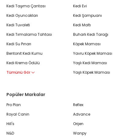
Kedi Taşıma Çantası
Kedi Evi
Kedi Oyuncakları
Kedi Şampuanı
Kedi Tuvaleti
Kedi Maltı
Kedi Tırmalama Tahtası
Buharlı Kedi Tarağı
Kedi Su Pınarı
Köpek Maması
Bentonit Kedi Kumu
Yavru Köpek Maması
Kedi Krema Ödülü
Yaşlı Kedi Maması
Tümünü Gör
Yaşlı Köpek Maması
Popüler Markalar
Pro Plan
Reflex
Royal Canin
Advance
Hill's
Orijen
N&D
Wanpy