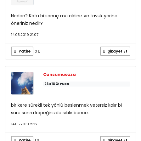
Neden? Kötü bi sonuç mu aldınız ve tavuk yerine
öneriniz nedir?
14.05.2019 21:07
Patile
Şikayet Et
0
Cansumuezza
23418
Puan
bir kere sürekli tek yönlü beslenmek yetersiz kalır bi
süre sonra köpeğinizde sıkılır bence.
14.05.2019 21:12
Patile
Şikayet Et
1