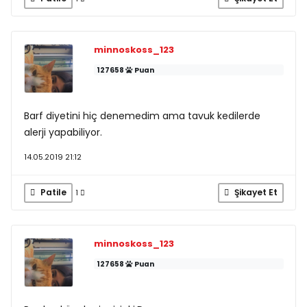
minnoskoss_123
127658
Puan
Barf diyetini hiç denemedim ama tavuk kedilerde
alerji yapabiliyor.
14.05.2019 21:12
Patile
Şikayet Et
1
minnoskoss_123
127658
Puan