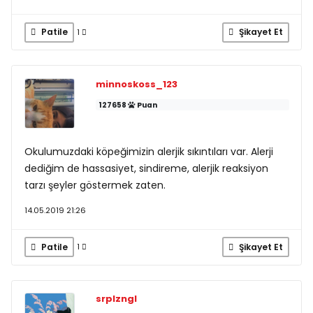
Patile
Şikayet Et
1
minnoskoss_123
127658
Puan
Okulumuzdaki köpeğimizin alerjik sıkıntıları var. Alerji
dediğim de hassasiyet, sindireme, alerjik reaksiyon
tarzı şeyler göstermek zaten.
14.05.2019 21:26
Patile
Şikayet Et
1
srplzngl