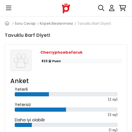
Soru Cevap
Köpek Beslenmesi
Tavuklu Barf Diyeti
Tavuklu Barf Diyeti
Cherryphoebefaruk
823
Puan
Anket
Yeterli
(2 oy)
Yetersiz
(3 oy)
Daha iyi olabilir
(1 oy)