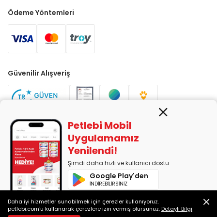
Ödeme Yöntemleri
Güvenilir Alışveriş
Petlebi Mobil
Uygulamamız
Yenilendi!
PETLEBİ EVCİL HAYVAN ÜRÜNLERİ PAZ. SAN. TİC. LTD. ŞTİ. Alaşarköy
Mah. 1. Alaşar Cad. No: 9 Osmangazi/Bursa
Şimdi daha hızlı ve kullanıcı dostu
7290599225 vergi numarasıyla Uludağ Vergi Dairesi'ne bağlıdır.
Google Play'den
İNDİREBİLİRSİNİZ
App Store'dan
Daha iyi hizmetler sunabilmek için çerezler kullanıyoruz.
2014-2026 © petlebi.com v11.89.0
İNDİREBİLİRSİNİZ
petlebi.com'u kullanarak çerezlere izin vermiş olursunuz.
Detaylı Bilgi
Bursa'da sevgiyle yapıldı.