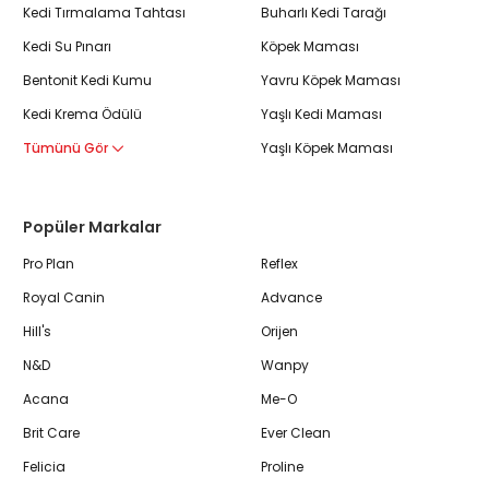
Kedi Tırmalama Tahtası
Buharlı Kedi Tarağı
Kedi Su Pınarı
Köpek Maması
Bentonit Kedi Kumu
Yavru Köpek Maması
Kedi Krema Ödülü
Yaşlı Kedi Maması
Tümünü Gör
Yaşlı Köpek Maması
Popüler Markalar
Pro Plan
Reflex
Royal Canin
Advance
Hill's
Orijen
N&D
Wanpy
Acana
Me-O
Brit Care
Ever Clean
Felicia
Proline