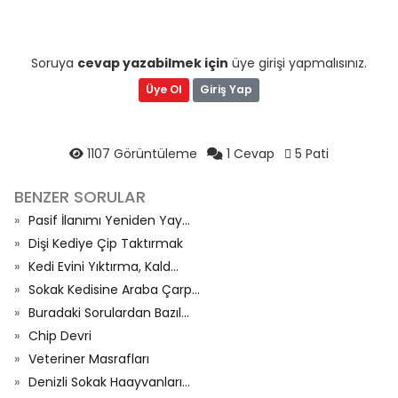
Soruya
cevap yazabilmek için
üye girişi yapmalısınız.
Üye Ol
Giriş Yap
1107 Görüntüleme
1 Cevap
5 Pati
BENZER SORULAR
Pasif İlanımı Yeniden Yay...
Dişi Kediye Çip Taktırmak
Kedi Evini Yıktırma, Kald...
Sokak Kedisine Araba Çarp...
Buradaki Sorulardan Bazıl...
Chip Devri
Veteriner Masrafları
Denizli Sokak Haayvanları...