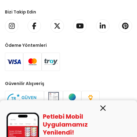
Bizi Takip Edin
Ödeme Yöntemleri
Güvenilir Alışveriş
Petlebi Mobil
Uygulamamız
Yenilendi!
PETLEBİ EVCİL HAYVAN ÜRÜNLERİ PAZ. SAN. TİC. LTD. ŞTİ. Alaşarköy