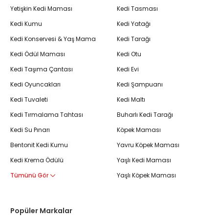
Yetişkin Kedi Maması
Kedi Tasması
Kedi Kumu
Kedi Yatağı
Kedi Konservesi & Yaş Mama
Kedi Tarağı
Kedi Ödül Maması
Kedi Otu
Kedi Taşıma Çantası
Kedi Evi
Kedi Oyuncakları
Kedi Şampuanı
Kedi Tuvaleti
Kedi Maltı
Kedi Tırmalama Tahtası
Buharlı Kedi Tarağı
Kedi Su Pınarı
Köpek Maması
Bentonit Kedi Kumu
Yavru Köpek Maması
Kedi Krema Ödülü
Yaşlı Kedi Maması
Tümünü Gör
Yaşlı Köpek Maması
Popüler Markalar