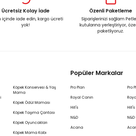
Ücretsiz Kolay İade
Özenli Paketleme
 içinde iade edin, kargo ücreti
Siparişlerinizi sağlam Petl
yok!
kutularına yerleştiriyor, öz
paketliyoruz.
Popüler Markalar
Köpek Konservesi & Yaş
Pro Plan
Pro 
Mama
i
Royal Canin
Roya
Köpek Ödül Maması
Hill's
Hill
Köpek Taşıma Çantası
N&D
N&D
Köpek Oyuncakları
Acana
Aca
Köpek Mama Kabı