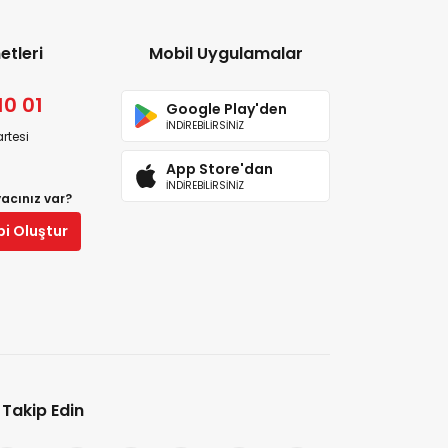
etleri
Mobil Uygulamalar
10 01
Google Play'den
İNDİREBİLİRSİNİZ
rtesi
App Store'dan
İNDİREBİLİRSİNİZ
yacınız var?
bi Oluştur
i Takip Edin