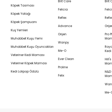
Brit Care
Brit
Köpek Tasması
Felicia
Feli
Köpek Yatağı
Reflex
Refl
Köpek Şampuanı
Advance
Orij
Kuş Yemleri
Orijen
Pro P
Muhabbet Kuşu Yemi
Mam
Wanpy
Muhabbet Kuşu Oyuncakları
Royal
Me-O
Ked
Veteriner Kedi Maması
Ever Clean
Hill'
Veteriner Köpek Maması
Mam
Proline
Kedi Lolipop Ödülü
N&D K
Felix
Mam
Wanp
Me-O