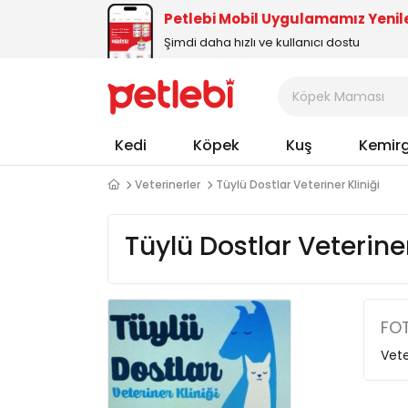
Petlebi Mobil Uygulamamız Yenil
Şimdi daha hızlı ve kullanıcı dostu
Kedi
Köpek
Kuş
Kemir
Veterinerler
Tüylü Dostlar Veteriner Kliniği
Tüylü Dostlar Veteriner
FOT
Vete