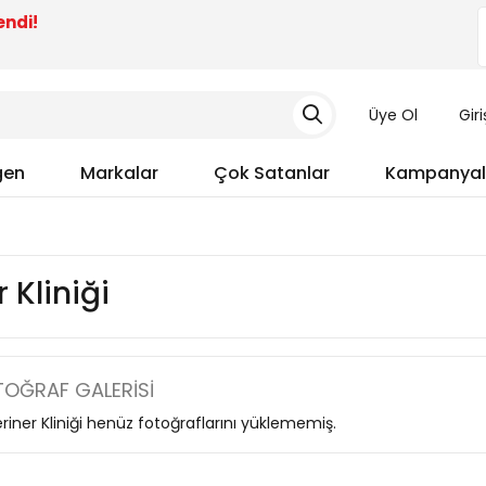
endi!
Üye Ol
Gir
gen
Markalar
Çok Satanlar
Kampanyal
 Kliniği
OĞRAF GALERISI
riner Kliniği henüz fotoğraflarını yüklememiş.