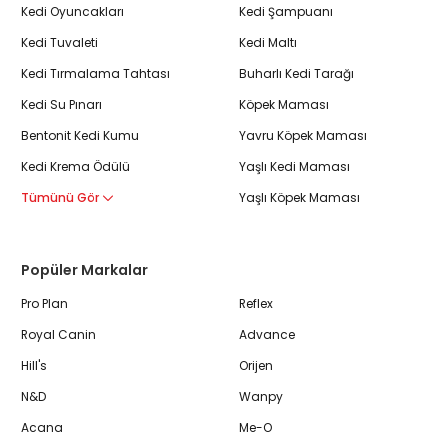
Kedi Oyuncakları
Kedi Şampuanı
Kedi Tuvaleti
Kedi Maltı
Kedi Tırmalama Tahtası
Buharlı Kedi Tarağı
Kedi Su Pınarı
Köpek Maması
Bentonit Kedi Kumu
Yavru Köpek Maması
Kedi Krema Ödülü
Yaşlı Kedi Maması
Tümünü Gör
Yaşlı Köpek Maması
Popüler Markalar
Pro Plan
Reflex
Royal Canin
Advance
Hill's
Orijen
N&D
Wanpy
Acana
Me-O