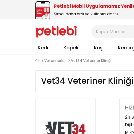
Petlebi Mobil Uygulamamız Yenil
Şimdi daha hızlı ve kullanıcı dostu
Kedi
Köpek
Kuş
Kemir
Veterinerler
Vet34 Veteriner Kliniği
Vet34 Veteriner Kliniği
HIZ
24 S
Diji
Mikr