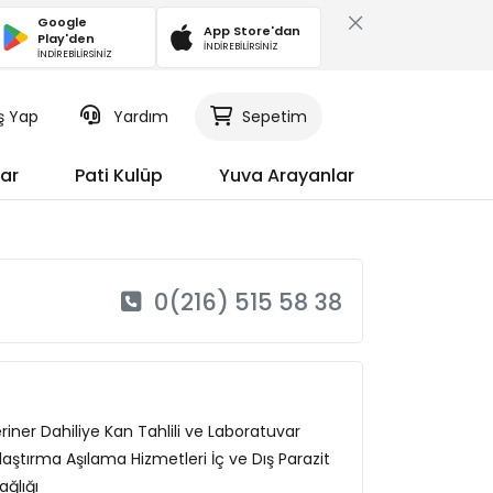
Google
App Store'dan
Play'den
İNDİREBİLİRSİNİZ
İNDİREBİLİRSİNİZ
iş Yap
Yardım
Sepetim
ar
Pati Kulüp
Yuva Arayanlar
0(216) 515 58 38
iner Dahiliye Kan Tahlili ve Laboratuvar
laştırma Aşılama Hizmetleri İç ve Dış Parazit
ğlığı