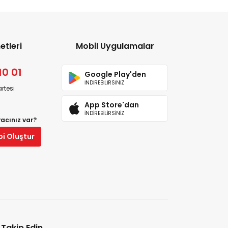
etleri
Mobil Uygulamalar
10 01
Google Play'den
İNDİREBİLİRSİNİZ
rtesi
App Store'dan
İNDİREBİLİRSİNİZ
yacınız var?
bi Oluştur
i Takip Edin