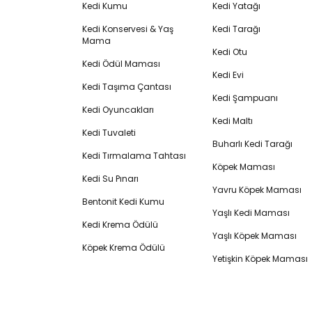
Kedi Kumu
Kedi Yatağı
Kedi Konservesi & Yaş
Kedi Tarağı
Mama
Kedi Otu
Kedi Ödül Maması
Kedi Evi
Kedi Taşıma Çantası
Kedi Şampuanı
Kedi Oyuncakları
Kedi Maltı
Kedi Tuvaleti
Buharlı Kedi Tarağı
Kedi Tırmalama Tahtası
Köpek Maması
Kedi Su Pınarı
Yavru Köpek Maması
Bentonit Kedi Kumu
Yaşlı Kedi Maması
Kedi Krema Ödülü
Yaşlı Köpek Maması
Köpek Krema Ödülü
Yetişkin Köpek Maması