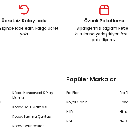
Ücretsiz Kolay İade
Özenli Paketleme
 içinde iade edin, kargo ücreti
Siparişlerinizi sağlam Petl
yok!
kutularına yerleştiriyor, öz
paketliyoruz.
Popüler Markalar
Köpek Konservesi & Yaş
Pro Plan
Pro 
Mama
i
Royal Canin
Roya
Köpek Ödül Maması
Hill's
Hill
Köpek Taşıma Çantası
N&D
N&D
Köpek Oyuncakları