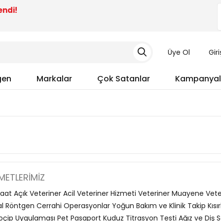
endi!
Üye Ol
Gir
gen
Markalar
Çok Satanlar
Kampanyal
METLERIMIZ
aat Açık Veteriner Acil Veteriner Hizmeti Veteriner Muayene Veter
tal Röntgen Cerrahi Operasyonlar Yoğun Bakım ve Klinik Takip Kısır
oçip Uygulaması Pet Pasaport Kuduz Titrasyon Testi Ağız ve Diş Sa