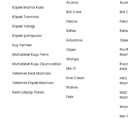
Acana
Aca
Köpek Mama Kabı
Brit Care
Brit
Köpek Tasması
Felicia
Feli
Köpek Yatağı
Reflex
Refl
Köpek Şampuanı
Advance
Orij
Kuş Yemleri
Orijen
Pro P
Muhabbet Kuşu Yemi
Mam
Wanpy
Muhabbet Kuşu Oyuncakları
Royal
Me-O
Ked
Veteriner Kedi Maması
Ever Clean
Hill'
Veteriner Köpek Maması
Mam
Proline
Kedi Lolipop Ödülü
N&D K
Felix
Mam
Wanp
Me-O