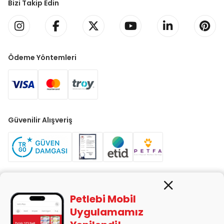
Bizi Takip Edin
Ödeme Yöntemleri
Güvenilir Alışveriş
Petlebi Mobil
PETLEBİ EVCİL HAYVAN ÜRÜNLERİ PAZ. SAN. TİC. LTD. ŞTİ. Alaşarköy
Uygulamamız
Mah. 1. Alaşar Cad. No: 9 Osmangazi/Bursa