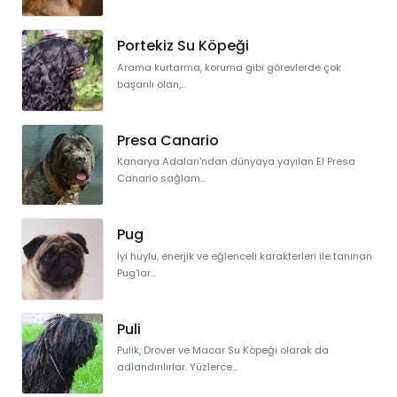
Portekiz Su Köpeği
Arama kurtarma, koruma gibi görevlerde çok
başarılı olan,...
Presa Canario
Kanarya Adaları'ndan dünyaya yayılan El Presa
Canario sağlam...
Pug
İyi huylu, enerjik ve eğlenceli karakterleri ile tanınan
Pug'lar...
Puli
Pulik, Drover ve Macar Su Köpeği olarak da
adlandırılırlar. Yüzlerce...