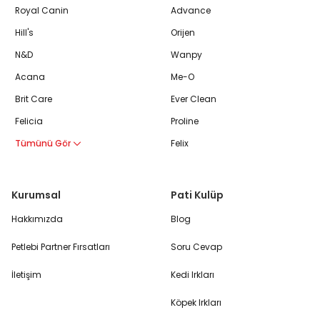
Royal Canin
Advance
Hill's
Orijen
N&D
Wanpy
Acana
Me-O
Brit Care
Ever Clean
Felicia
Proline
Tümünü Gör
Felix
Kurumsal
Pati Kulüp
Hakkımızda
Blog
Petlebi Partner Fırsatları
Soru Cevap
İletişim
Kedi Irkları
Köpek Irkları