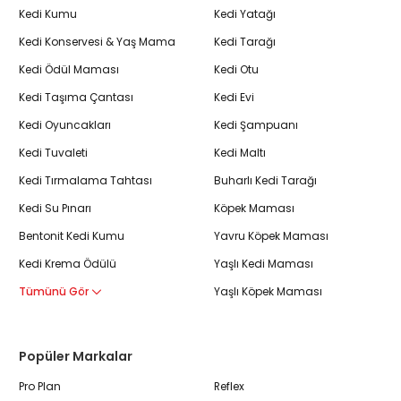
Kedi Kumu
Kedi Yatağı
Kedi Konservesi & Yaş Mama
Kedi Tarağı
Kedi Ödül Maması
Kedi Otu
Kedi Taşıma Çantası
Kedi Evi
Kedi Oyuncakları
Kedi Şampuanı
Kedi Tuvaleti
Kedi Maltı
Kedi Tırmalama Tahtası
Buharlı Kedi Tarağı
Kedi Su Pınarı
Köpek Maması
Bentonit Kedi Kumu
Yavru Köpek Maması
Kedi Krema Ödülü
Yaşlı Kedi Maması
Tümünü Gör
Yaşlı Köpek Maması
Popüler Markalar
Pro Plan
Reflex