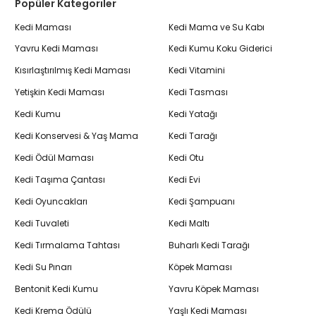
Popüler Kategoriler
Kedi Maması
Kedi Mama ve Su Kabı
Yavru Kedi Maması
Kedi Kumu Koku Giderici
Kısırlaştırılmış Kedi Maması
Kedi Vitamini
Yetişkin Kedi Maması
Kedi Tasması
Kedi Kumu
Kedi Yatağı
Kedi Konservesi & Yaş Mama
Kedi Tarağı
Kedi Ödül Maması
Kedi Otu
Kedi Taşıma Çantası
Kedi Evi
Kedi Oyuncakları
Kedi Şampuanı
Kedi Tuvaleti
Kedi Maltı
Kedi Tırmalama Tahtası
Buharlı Kedi Tarağı
Kedi Su Pınarı
Köpek Maması
Bentonit Kedi Kumu
Yavru Köpek Maması
Kedi Krema Ödülü
Yaşlı Kedi Maması