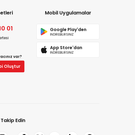
etleri
Mobil Uygulamalar
10 01
Google Play'den
İNDİREBİLİRSİNİZ
rtesi
App Store'dan
İNDİREBİLİRSİNİZ
yacınız var?
bi Oluştur
i Takip Edin