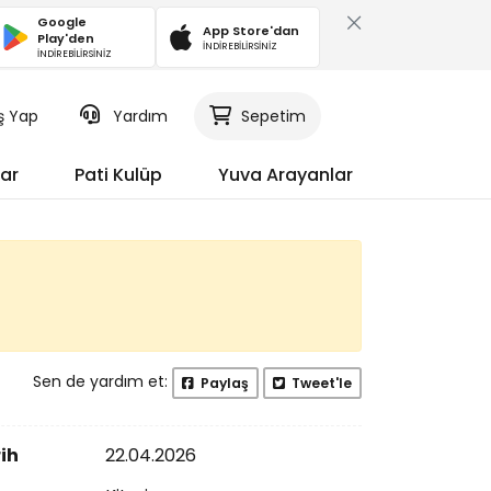
Google
App Store'dan
Play'den
İNDİREBİLİRSİNİZ
İNDİREBİLİRSİNİZ
iş Yap
Yardım
Sepetim
ar
Pati Kulüp
Yuva Arayanlar
Sen de yardım et:
Paylaş
Tweet'le
ih
22.04.2026