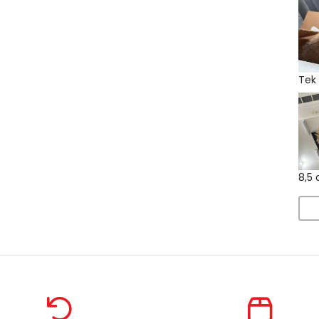
Tek 
8,5 a