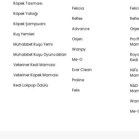
Köpek Tasması
Felicia
Feli
Köpek Yatağı
Reflex
Refl
Köpek Şampuanı
Advance
Orij
Kuş Yemleri
Orijen
Pro P
Muhabbet Kuşu Yemi
Mam
Wanpy
Muhabbet Kuşu Oyuncakları
Royal
Me-O
Ked
Veteriner Kedi Maması
Ever Clean
Hill'
Veteriner Köpek Maması
Mam
Proline
Kedi Lolipop Ödülü
N&D K
Felix
Mam
Wanp
Me-O