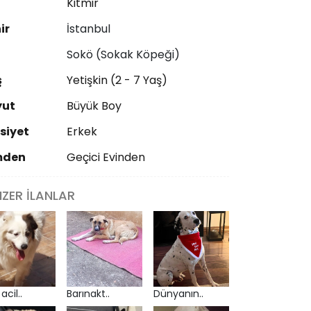
ı
Kitmir
ir
İstanbul
Sokö (Sokak Köpeği)
ş
Yetişkin (2 - 7 Yaş)
yut
Büyük Boy
siyet
Erkek
mden
Geçici Evinden
NZER İLANLAR
acil..
Barınakt..
Dünyanın..