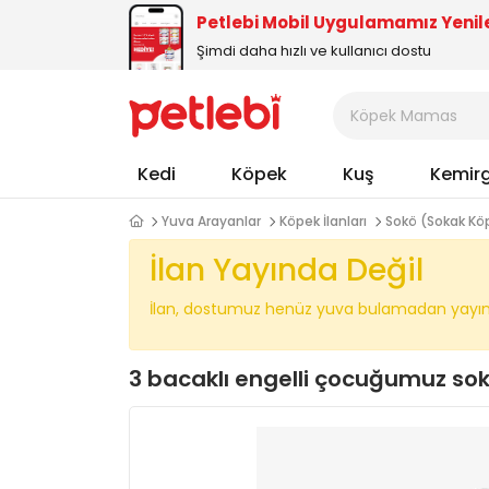
Petlebi Mobil Uygulamamız Yenil
Şimdi daha hızlı ve kullanıcı dostu
Kedi
Köpek
Kuş
Kemir
Yuva Arayanlar
Köpek İlanları
Sokö (Sokak Köp
İlan Yayında Değil
İlan, dostumuz henüz yuva bulamadan yayında
3 bacaklı engelli çocuğumuz s