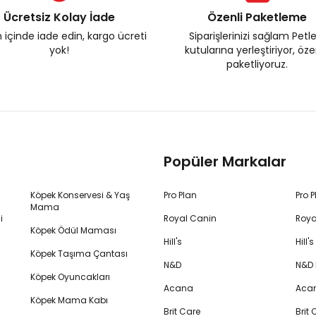
Ücretsiz Kolay İade
Özenli Paketleme
 içinde iade edin, kargo ücreti
Siparişlerinizi sağlam Petl
yok!
kutularına yerleştiriyor, öz
paketliyoruz.
Popüler Markalar
Köpek Konservesi & Yaş
Pro Plan
Pro 
Mama
i
Royal Canin
Roya
Köpek Ödül Maması
Hill's
Hill
Köpek Taşıma Çantası
N&D
N&D
Köpek Oyuncakları
Acana
Aca
Köpek Mama Kabı
Brit Care
Brit