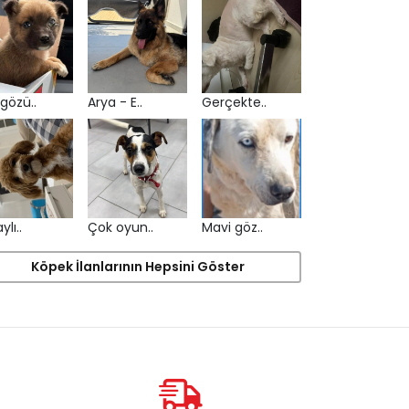
gözü..
Arya - E..
Gerçekte..
ylı..
Çok oyun..
Mavi göz..
Köpek İlanlarının Hepsini Göster