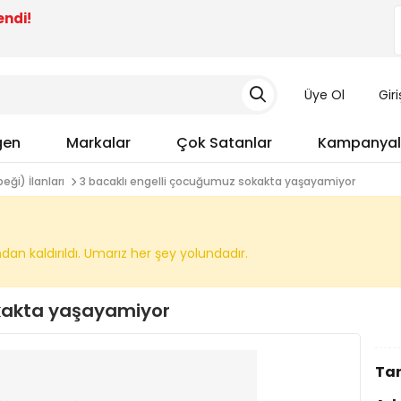
endi!
Üye Ol
Gir
gen
Markalar
Çok Satanlar
Kampanyal
eği) İlanları
3 bacaklı engelli çocuğumuz sokakta yaşayamiyor
n kaldırıldı. Umarız her şey yolundadır.
okakta yaşayamiyor
Tar