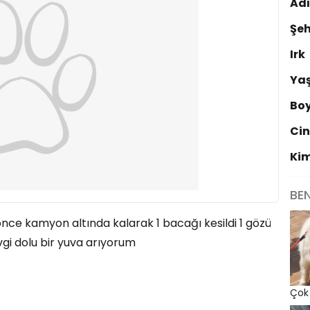
Ad
Şeh
Irk
Ya
Bo
Cin
Ki
BE
 önce kamyon altında kalarak 1 bacağı kesildi 1 gözü
vgi dolu bir yuva arıyorum
Çok 