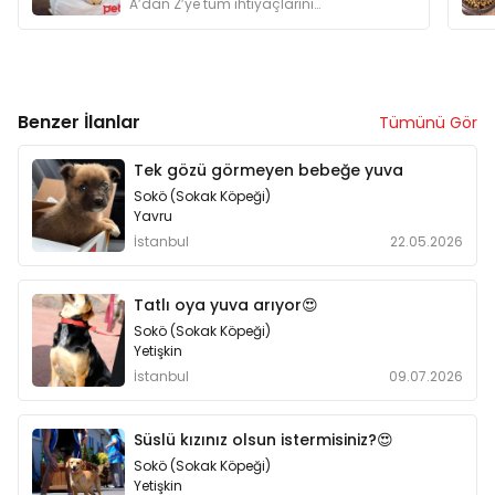
A’dan Z’ye tüm ihtiyaçlarını
karşılamalısınız. Bu yüzden köpek
sahiplenmeyi düşünenlere özel bir yazı
hazırladık.
Benzer İlanlar
Tümünü Gör
Tek gözü görmeyen bebeğe yuva
Sokö (Sokak Köpeği)
Yavru
İstanbul
22.05.2026
Tatlı oya yuva arıyor😍
Sokö (Sokak Köpeği)
Yetişkin
İstanbul
09.07.2026
Süslü kızınız olsun istermisiniz?😍
Sokö (Sokak Köpeği)
Yetişkin