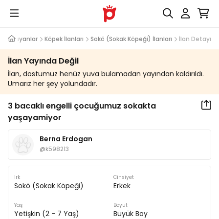
va Arayanlar
Köpek İlanları
Sokö (Sokak Köpeği) İlanları
İlan Detayı
İlan Yayında Değil
İlan, dostumuz henüz yuva bulamadan yayından kaldırıldı.
Umarız her şey yolundadır.
3 bacaklı engelli çocuğumuz sokakta
yaşayamiyor
Berna Erdogan
@
k598213
Irk
Cinsiyet
Sokö (Sokak Köpeği)
Erkek
Yaş
Boyut
Yetişkin (2 - 7 Yaş)
Büyük Boy