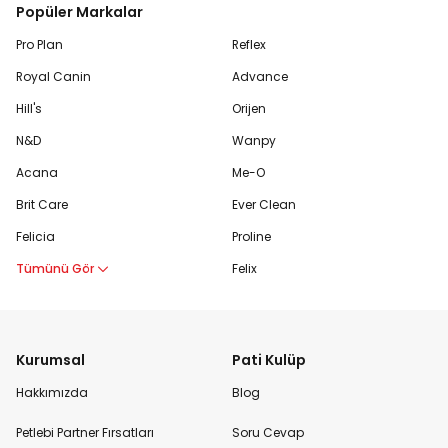
Popüler Markalar
Pro Plan
Reflex
Royal Canin
Advance
Hill's
Orijen
N&D
Wanpy
Acana
Me-O
Brit Care
Ever Clean
Felicia
Proline
Tümünü Gör
Felix
Kurumsal
Pati Kulüp
Hakkımızda
Blog
Petlebi Partner Fırsatları
Soru Cevap