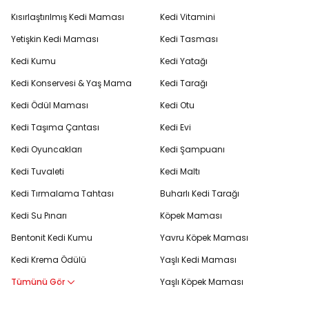
Kısırlaştırılmış Kedi Maması
Kedi Vitamini
Yetişkin Kedi Maması
Kedi Tasması
Kedi Kumu
Kedi Yatağı
Kedi Konservesi & Yaş Mama
Kedi Tarağı
Kedi Ödül Maması
Kedi Otu
Kedi Taşıma Çantası
Kedi Evi
Kedi Oyuncakları
Kedi Şampuanı
Kedi Tuvaleti
Kedi Maltı
Kedi Tırmalama Tahtası
Buharlı Kedi Tarağı
Kedi Su Pınarı
Köpek Maması
Bentonit Kedi Kumu
Yavru Köpek Maması
Kedi Krema Ödülü
Yaşlı Kedi Maması
Tümünü Gör
Yaşlı Köpek Maması