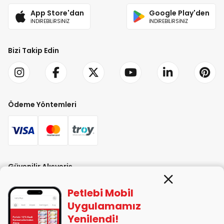
App Store'dan
Google Play'den
İNDİREBİLİRSİNİZ
İNDİREBİLİRSİNİZ
Bizi Takip Edin
Ödeme Yöntemleri
Güvenilir Alışveriş
Petlebi Mobil
Uygulamamız
Yenilendi!