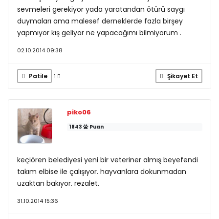
sevmeleri gerekiyor yada yaratandan ötürü saygı
duymaları ama malesef derneklerde fazla birşey
yapmıyor kış geliyor ne yapacağımı bilmiyorum .
02.10.2014 09:38
Patile
Şikayet Et
1
piko06
1843
Puan
keçiören belediyesi yeni bir veteriner almış beyefendi
takım elbise ile çalışıyor. hayvanlara dokunmadan
uzaktan bakıyor. rezalet.
31.10.2014 15:36