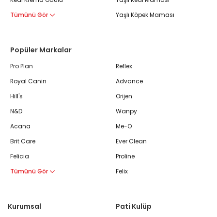
Tümünü Gör
Yaşlı Köpek Maması
Popüler Markalar
Pro Plan
Reflex
Royal Canin
Advance
Hill's
Orijen
N&D
Wanpy
Acana
Me-O
Brit Care
Ever Clean
Felicia
Proline
Tümünü Gör
Felix
Kurumsal
Pati Kulüp