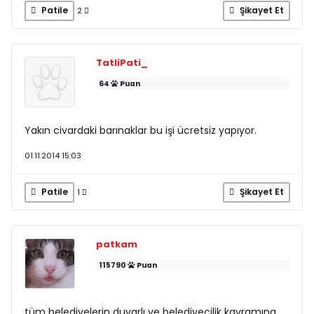
Patile
Şikayet Et
2
TatliPati_
64
Puan
Yakın civardaki barınaklar bu işi ücretsiz yapıyor.
01.11.2014 15:03
Patile
Şikayet Et
1
patkam
115790
Puan
tüm belediyelerin duyarlı ve belediyecilik kavramına