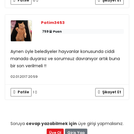
Patile
Şikayet Et
0
Patim3453
759
Puan
Aynen öyle belediyeler hayvanlar konusunda ciddi
manada duyarsız ve sorumsuz davranıyor artık buna
bir son verilmeli !!
02.01.2017 20:59
Patile
Şikayet Et
1
Soruya
cevap yazabilmek için
üye girişi yapmalısınız.
Üye Ol
Giriş Yap