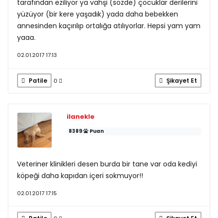
tarafından eziliyor ya vahşi (sözde) çocuklar derilerini
yüzüyor (bir kere yaşadık) yada daha bebekken
annesinden kaçırılıp ortalığa atılıyorlar. Hepsi yam yam
yaaa.
02.01.2017 17:13
Patile
Şikayet Et
0
ilanekle
8389
Puan
Veteriner klinikleri desen burda bir tane var oda kediyi
köpeği daha kapıdan içeri sokmuyor!!
02.01.2017 17:15