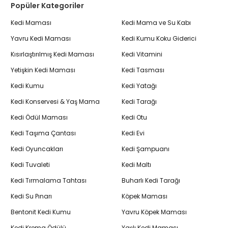
Popüler Kategoriler
Kedi Maması
Kedi Mama ve Su Kabı
Yavru Kedi Maması
Kedi Kumu Koku Giderici
Kısırlaştırılmış Kedi Maması
Kedi Vitamini
Yetişkin Kedi Maması
Kedi Tasması
Kedi Kumu
Kedi Yatağı
Kedi Konservesi & Yaş Mama
Kedi Tarağı
Kedi Ödül Maması
Kedi Otu
Kedi Taşıma Çantası
Kedi Evi
Kedi Oyuncakları
Kedi Şampuanı
Kedi Tuvaleti
Kedi Maltı
Kedi Tırmalama Tahtası
Buharlı Kedi Tarağı
Kedi Su Pınarı
Köpek Maması
Bentonit Kedi Kumu
Yavru Köpek Maması
Kedi Krema Ödülü
Yaşlı Kedi Maması