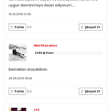
uygun davranmaya davet ediyorum.....
15.02.2016 07:25
Patile
Şikayet Et
2
MertKarakoc
2494
Puan
Barınakları arayabilirsin
26.06.2016 18:06
Patile
Şikayet Et
0
rnt