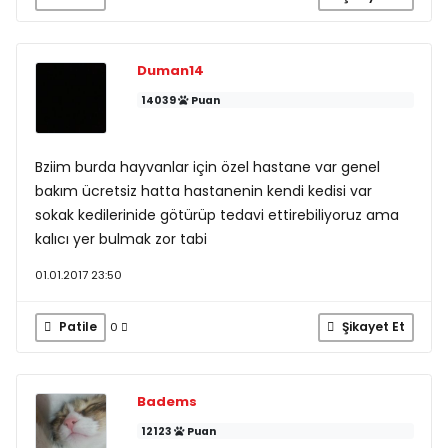
Duman14
14039
Puan
Bziim burda hayvanlar için özel hastane var genel
bakım ücretsiz hatta hastanenin kendi kedisi var
sokak kedilerinide götürüp tedavi ettirebiliyoruz ama
kalıcı yer bulmak zor tabi
01.01.2017 23:50
Patile
Şikayet Et
0
Badems
12123
Puan