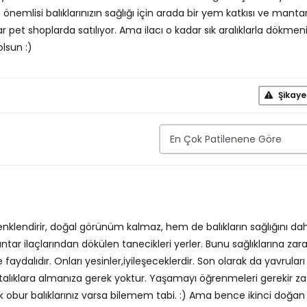
nemlisi balıklarınızın sağlığı için arada bir yem katkısı ve manta
çlar pet shoplarda satılıyor. Ama ilacı o kadar sık aralıklarla dökmeni
lsun :)
Şikaye
klendirir, doğal görünüm kalmaz, hem de balıkların sağlığını da
ntar ilaçlarından dökülen tanecikleri yerler. Bunu sağlıklarına zarar
aydalıdır. Onları yesinler,iyileşeceklerdir. Son olarak da yavruları
talıklara almanıza gerek yoktur. Yaşamayı öğrenmeleri gerekir za
k obur balıklarınız varsa bilemem tabi. :) Ama bence ikinci doğan