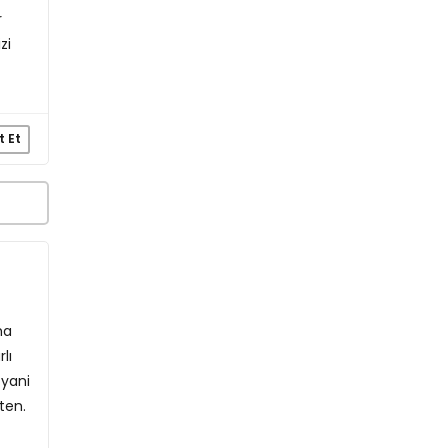
r
zi
t Et
ha
lı
 yani
ten.