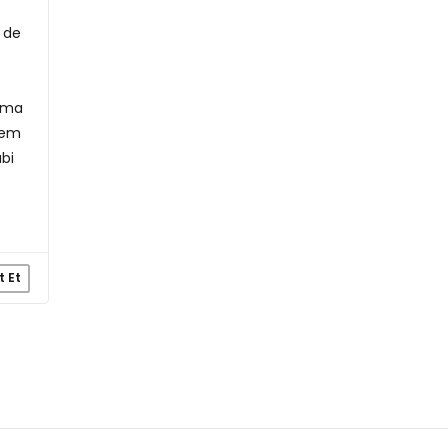
n de
 Ama
yem
bi
t Et