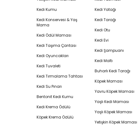
Kedi Kumu
Kedi Yatağı
Kedi Konservesi & Yaş
Kedi Tarağı
Mama
Kedi Otu
Kedi Ödül Maması
Kedi Evi
Kedi Taşıma Çantası
Kedi Şampuanı
Kedi Oyuncakları
Kedi Maltı
Kedi Tuvaleti
Buharlı Kedi Tarağı
Kedi Tırmalama Tahtası
Köpek Maması
Kedi Su Pınarı
Yavru Köpek Maması
Bentonit Kedi Kumu
Yaşlı Kedi Maması
Kedi Krema Ödülü
Yaşlı Köpek Maması
Köpek Krema Ödülü
Yetişkin Köpek Maması