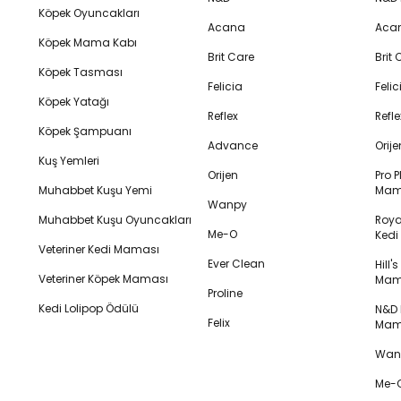
Köpek Oyuncakları
Acana
Aca
Köpek Mama Kabı
Brit Care
Brit
Köpek Tasması
Felicia
Feli
Köpek Yatağı
Reflex
Refl
Köpek Şampuanı
Advance
Orij
Kuş Yemleri
Orijen
Pro P
Muhabbet Kuşu Yemi
Mam
Wanpy
Muhabbet Kuşu Oyuncakları
Royal
Me-O
Ked
Veteriner Kedi Maması
Ever Clean
Hill'
Veteriner Köpek Maması
Mam
Proline
Kedi Lolipop Ödülü
N&D K
Felix
Mam
Wanp
Me-O