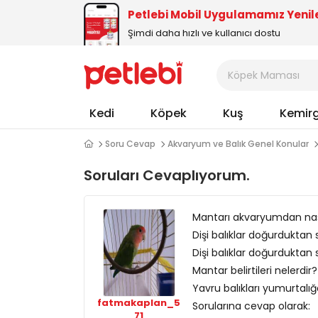
Petlebi Mobil Uygulamamız Yenil
Şimdi daha hızlı ve kullanıcı dostu
Kedi
Köpek
Kuş
Kemir
Soru Cevap
Akvaryum ve Balık Genel Konular
Soruları Cevaplıyorum.
Mantarı akvaryumdan nasıl
Dişi balıklar doğurduktan
Dişi balıklar doğurduktan
Mantar belirtileri nelerdir?
Yavru balıkları yumurtalığ
fatmakaplan_5
Sorularına cevap olarak:
71