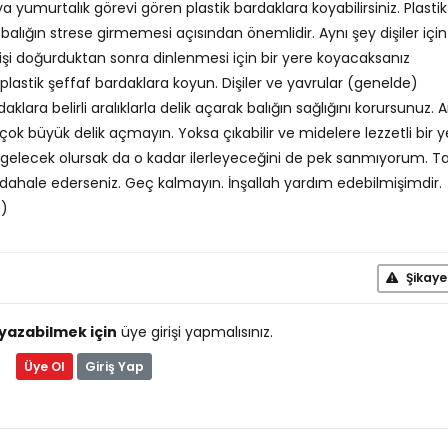
a yumurtalık görevi gören plastik bardaklara koyabilirsiniz. Plastik
balığın strese girmemesi açısından önemlidir. Aynı şey dişiler içi
re dişi doğurduktan sonra dinlenmesi için bir yere koyacaksanız
astik şeffaf bardaklara koyun. Dişiler ve yavrular (genelde)
rdaklara belirli aralıklarla delik açarak balığın sağlığını korursunuz.
ok büyük delik açmayın. Yoksa çıkabilir ve midelere lezzetli bir 
 gelecek olursak da o kadar ilerleyeceğini de pek sanmıyorum. Ta
ale ederseniz. Geç kalmayın. İnşallah yardım edebilmişimdir.
:)
Şikaye
yazabilmek için
üye girişi yapmalısınız.
Üye Ol
Giriş Yap