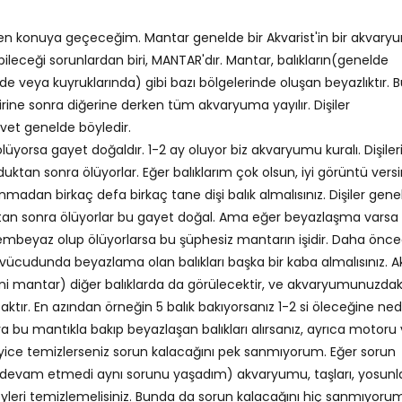
n konuya geçeceğim. Mantar genelde bir Akvarist'in bir akvary
ileceği sorunlardan biri, MANTAR'dır. Mantar, balıkların(genelde
nde veya kuyruklarında) gibi bazı bölgelerinde oluşan beyazlıktır. B
 birine sonra diğerine derken tüm akvaryuma yayılır. Dişiler
vet genelde böyledir.
üyorsa gayet doğaldır. 1-2 ay oluyor biz akvaryumu kuralı. Dişiler
duktan sonra ölüyorlar. Eğer balıklarım çok olsun, iyi görüntü vers
madan birkaç defa birkaç tane dişi balık almalısınız. Dişiler gene
tan sonra ölüyorlar bu gayet doğal. Ama eğer beyazlaşma varsa
bembeyaz olup ölüyorlarsa bu şüphesiz mantarın işidir. Daha önc
ücudunda beyazlama olan balıkları başka bir kaba almalısınız. Ak
ni mantar) diğer balıklarda da görülecektir, ve akvaryumunuzdak
acaktır. En azından örneğin 5 balık bakıyorsanız 1-2 si öleceğine ne
ya bu mantıkla bakıp beyazlaşan balıkları alırsanız, ayrıca motoru
iyice temizlerseniz sorun kalacağını pek sanmıyorum. Eğer sorun
evam etmedi aynı sorunu yaşadım) akvaryumu, taşları, yosunla
şeyleri temizlemelisiniz. Bunda da sorun kalacağını hiç sanmıyoru