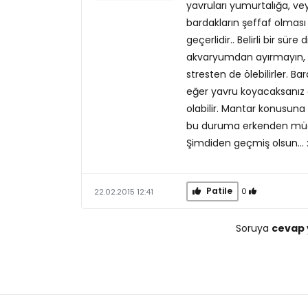
yavruları yumurtalığa, vey
bardakların şeffaf olması 
geçerlidir.. Belirli bir sü
akvaryumdan ayırmayın, pl
stresten de ölebilirler. Ba
eğer yavru koyacaksanız ç
olabilir. Mantar konusuna
bu duruma erkenden müdah
Şimdiden geçmiş olsun... 
Patile
0
22.02.2015 12:41
Soruya
cevap 