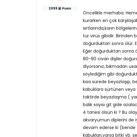
2055
Puan
Öncelikle merhaba. Heme
kurarken en çok karşılaşab
sırtlarında,karın bölgeleri
tür virüs gibidir. Birinden
doğurduktan sonra ölür. E
Eğer doğurduktan sonra öl
80-90 civarı dişiler doğur
diyorsanız, bıkmadan usan
söylediğim gibi doğurduk
kısa sürede beyazlaşıp, 
kabuklara sürtünen veya v
taktirde beyazlaşma ( ya
balık sayısı git gide azal
4 tanesi ölsün ki ? Bu ola
akvaryumun diplerini de 
devam ederse ki (bende d
kabukları,varsa bitki vb. 