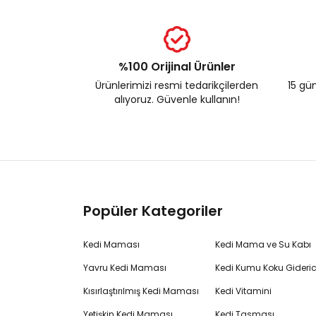
%100 Orijinal Ürünler
Ürünlerimizi resmi tedarikçilerden
15 gün
alıyoruz. Güvenle kullanın!
Popüler Kategoriler
Kedi Maması
Kedi Mama ve Su Kabı
Yavru Kedi Maması
Kedi Kumu Koku Gideric
Kısırlaştırılmış Kedi Maması
Kedi Vitamini
Yetişkin Kedi Maması
Kedi Tasması