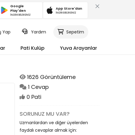
Google
App Store'dan
Play'den
İNDİREBİLİRSİNİZ
İNDİREBİLİRSİNİZ
iş Yap
Yardım
Sepetim
ar
Pati Kulüp
Yuva Arayanlar
1626 Görüntüleme
1 Cevap
0 Pati
SORUNUZ MU VAR?
Uzmanlardan ve diğer üyelerden
faydalı cevaplar almak için: