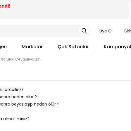
endi!
Üye Ol
Gir
gen
Markalar
Çok Satanlar
Kampanyal
Soruları Cevaplıyorum.
 atabiliriz?
 sonra neden ölür ?
 sonra beyazlaşıp neden ölür ?
a almalı mıyız?