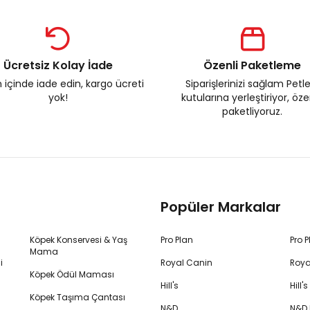
Ücretsiz Kolay İade
Özenli Paketleme
 içinde iade edin, kargo ücreti
Siparişlerinizi sağlam Petl
yok!
kutularına yerleştiriyor, öz
paketliyoruz.
Popüler Markalar
Köpek Konservesi & Yaş
Pro Plan
Pro 
Mama
i
Royal Canin
Roya
Köpek Ödül Maması
Hill's
Hill
Köpek Taşıma Çantası
N&D
N&D