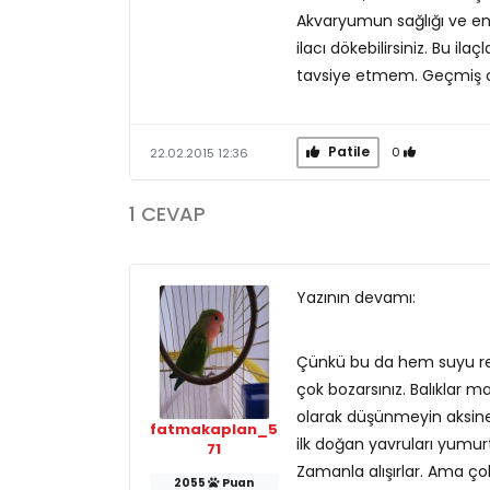
Akvaryumun sağlığı ve en ö
ilacı dökebilirsiniz. Bu ila
tavsiye etmem. Geçmiş o
Patile
0
22.02.2015 12:36
1 CEVAP
Yazının devamı:
Çünkü bu da hem suyu ren
çok bozarsınız. Balıklar ma
olarak düşünmeyin aksine f
fatmakaplan_5
ilk doğan yavruları yumur
71
Zamanla alışırlar. Ama ço
2055
Puan