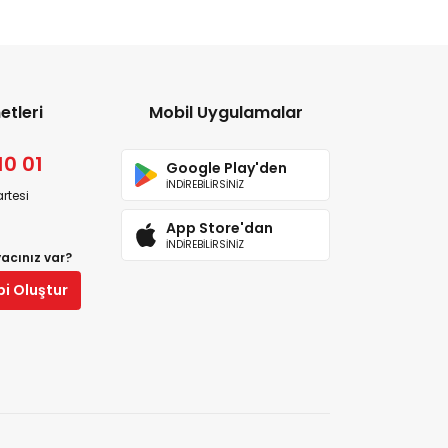
etleri
Mobil Uygulamalar
10 01
Google Play'den
İNDİREBİLİRSİNİZ
rtesi
App Store'dan
İNDİREBİLİRSİNİZ
yacınız var?
bi Oluştur