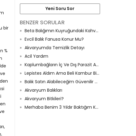
Yeni Soru Sor
um
BENZER SORULAR
u bir
Beta Balığımın Kuyruğundaki Kahverengilik
Evcil Balık Fanusa Konur Mu?
Akvaryumda Temizlik Detayı
in %
Acil Yardım
in
Kaplumbağların İç Ve Dış Parazit Aşıları Var Mı
lde
Lepistes Aldım Ama Beli Kambur Bir Sorun Vrmı Pek Bir Bilgim Yok
 ve
eden
Balık Satın Alabileceğim Güvenilir Online Sayfa
si
Akvaryum Balıkları
i
Akvaryum Bitkileri?
den
Merhaba Benim 3 Yıldır Baktığım Kaplumbağam Öldü
 ve
rı,
m.