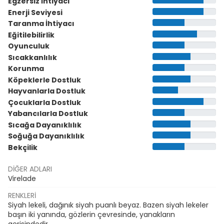
Egzersiz İhtiyacı
Enerji Seviyesi
Taranma İhtiyacı
Eğitilebilirlik
Oyunculuk
Sıcakkanlılık
Korunma
Köpeklerle Dostluk
Hayvanlarla Dostluk
Çocuklarla Dostluk
Yabancılarla Dostluk
Sıcağa Dayanıklılık
Soğuğa Dayanıklılık
Bekçilik
DIĞER ADLARI
Virelade
RENKLERI
Siyah lekeli, dağınık siyah puanlı beyaz. Bazen siyah lekeler
başın iki yanında, gözlerin çevresinde, yanakların