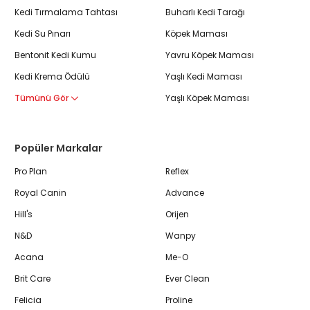
Kedi Tırmalama Tahtası
Buharlı Kedi Tarağı
Kedi Su Pınarı
Köpek Maması
Bentonit Kedi Kumu
Yavru Köpek Maması
Kedi Krema Ödülü
Yaşlı Kedi Maması
Tümünü Gör
Yaşlı Köpek Maması
Popüler Markalar
Pro Plan
Reflex
Royal Canin
Advance
Hill's
Orijen
N&D
Wanpy
Acana
Me-O
Brit Care
Ever Clean
Felicia
Proline