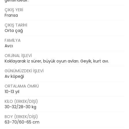
gerisindedir.
ÇIKIŞ YERI
Fransa
ÇIKIŞ TARIHI
Orta çağ
FAMILYA
Avcı
ORJINAL İŞLEVI
Koklayarak iz sürer, büyük oyun avları. Geyik, kurt avı.
GÜNÜMÜZDEKI İŞLEVI
Av köpeği
ORTALAMA ÖMRÜ
10-13 yıl
KILO (ERKEK/DIŞI)
30-32/28-30 kg
BOY (ERKEK/DIŞI)
63-70/60-65 cm