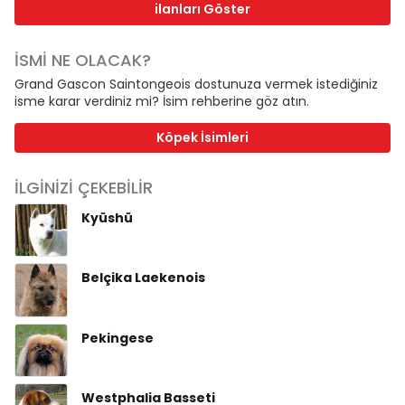
ilanları Göster
İSMİ NE OLACAK?
Grand Gascon Saintongeois dostunuza vermek istediğiniz
isme karar verdiniz mi? İsim rehberine göz atın.
Köpek İsimleri
İLGİNİZİ ÇEKEBİLİR
Kyüshü
Belçika Laekenois
Pekingese
Westphalia Basseti