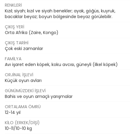
RENKLERI
Kızıl; siyah; kızıl ve siyah benekler; ayak, göğüs, kuyruk,
bacaklar beyaz; boyun bölgesinde beyaz görülebilir.
ÇIKIŞ YERI
Orta Afrika (Zaire, Kongo)
ÇIKIŞ TARIHI
Çok eski zamanlar
FAMILYA
Avı işaret eden köpek, koku avcısı, güneyli (ilkel köpek)
ORJINAL İŞLEVI
Küçük oyun avları
GÜNÜMÜZDEKI İŞLEVI
Bahis ve oyun amaçlı yarışmalar
ORTALAMA ÖMRÜ
12-14 yıl
KILO (ERKEK/DIŞI)
10-11/10-10 kg