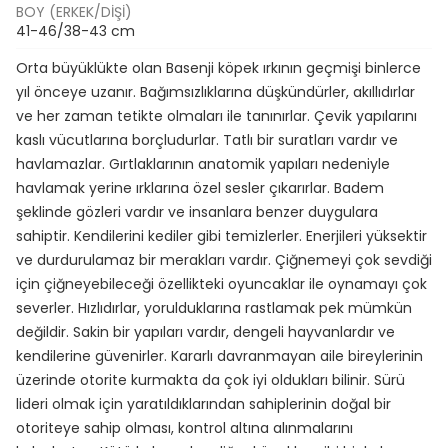
BOY (ERKEK/DIŞI)
41-46/38-43 cm
Orta büyüklükte olan Basenji köpek ırkının geçmişi binlerce
yıl önceye uzanır. Bağımsızlıklarına düşkündürler, akıllıdırlar
ve her zaman tetikte olmaları ile tanınırlar. Çevik yapılarını
kaslı vücutlarına borçludurlar. Tatlı bir suratları vardır ve
havlamazlar. Gırtlaklarının anatomik yapıları nedeniyle
havlamak yerine ırklarına özel sesler çıkarırlar. Badem
şeklinde gözleri vardır ve insanlara benzer duygulara
sahiptir. Kendilerini kediler gibi temizlerler. Enerjileri yüksektir
ve durdurulamaz bir merakları vardır. Çiğnemeyi çok sevdiği
için çiğneyebileceği özellikteki oyuncaklar ile oynamayı çok
severler. Hızlıdırlar, yorulduklarına rastlamak pek mümkün
değildir. Sakin bir yapıları vardır, dengeli hayvanlardır ve
kendilerine güvenirler. Kararlı davranmayan aile bireylerinin
üzerinde otorite kurmakta da çok iyi oldukları bilinir. Sürü
lideri olmak için yaratıldıklarından sahiplerinin doğal bir
otoriteye sahip olması, kontrol altına alınmalarını