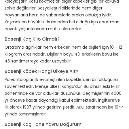
kolaylaştırır. Kötü kokmazlar, diğer köpekler gibi bir kokuya
sahip değildirler. Sosyalleştirildiklerinde hem diğer
hayvanlarla hem de yabancılarla araları oldukça iyidir.
Koşmak en büyük tutkularından biri olduğu için apartman
hayatı yaşadıklarında mutlu olamazlar.
Basenji Kaç Kilo Olmalı?
Ortalama ağırlıkları hem erkekleri hem de dişileri için 10 – 12
kilogram arasındadır. Dişilerin boyu 43, erkeklerin boyu ise
46 santimetreye kadar uzayabilir.
Basenji Köpek Hangi Ülkeye Ait?
Paleontologlar ilk evcilleştirilen köpeklerden biri olduğunu
söylemektedir. Menşe ülkesi Kongo’dur. Bu cinsin eski Mısır
döneminde de var oldukları düşünülür. Geçmişlerinin 4000
yıl önceye kadar dayandığı kabul edilmektedir. İngiltere’ye
ilk olarak 1937 yılında getirilmişlerdir. AKC tarafından ise 1944
yılında tanınmışlardır.
Basenji Kaç Tane Yavru Doğurur?