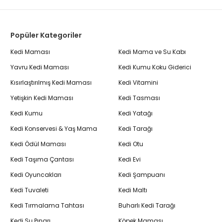
Popüler Kategoriler
Kedi Maması
Kedi Mama ve Su Kabı
Yavru Kedi Maması
Kedi Kumu Koku Giderici
Kısırlaştırılmış Kedi Maması
Kedi Vitamini
Yetişkin Kedi Maması
Kedi Tasması
Kedi Kumu
Kedi Yatağı
Kedi Konservesi & Yaş Mama
Kedi Tarağı
Kedi Ödül Maması
Kedi Otu
Kedi Taşıma Çantası
Kedi Evi
Kedi Oyuncakları
Kedi Şampuanı
Kedi Tuvaleti
Kedi Maltı
Kedi Tırmalama Tahtası
Buharlı Kedi Tarağı
Kedi Su Pınarı
Köpek Maması