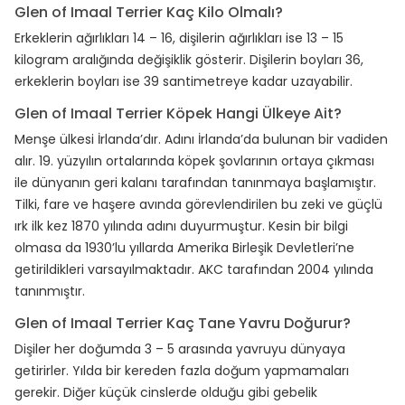
Glen of Imaal Terrier Kaç Kilo Olmalı?
Erkeklerin ağırlıkları 14 – 16, dişilerin ağırlıkları ise 13 – 15
kilogram aralığında değişiklik gösterir. Dişilerin boyları 36,
erkeklerin boyları ise 39 santimetreye kadar uzayabilir.
Glen of Imaal Terrier Köpek Hangi Ülkeye Ait?
Menşe ülkesi İrlanda’dır. Adını İrlanda’da bulunan bir vadiden
alır. 19. yüzyılın ortalarında köpek şovlarının ortaya çıkması
ile dünyanın geri kalanı tarafından tanınmaya başlamıştır.
Tilki, fare ve haşere avında görevlendirilen bu zeki ve güçlü
ırk ilk kez 1870 yılında adını duyurmuştur. Kesin bir bilgi
olmasa da 1930’lu yıllarda Amerika Birleşik Devletleri’ne
getirildikleri varsayılmaktadır. AKC tarafından 2004 yılında
tanınmıştır.
Glen of Imaal Terrier Kaç Tane Yavru Doğurur?
Dişiler her doğumda 3 – 5 arasında yavruyu dünyaya
getirirler. Yılda bir kereden fazla doğum yapmamaları
gerekir. Diğer küçük cinslerde olduğu gibi gebelik