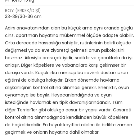
BOY (ERKEK/DIŞI)
33-39/30-36 cm
Adını anavatanından alan bu küçük ama aynı oranda güçlü
cins, apartman hayatına mükemmel ölçüde adapte olabilir.
Orta derecede hassaslığa sahiptir, rutinlerinin belirli ölçüde
değişmesi ya da eve ziyaretçi gelmesi onun psikolojisini
bozmaz. Ailesiyle arası çok iyidir, sadıktır ve çocuklarla da iyi
anlaşır. Diğer köpeklere ve yabancılara karşı çekimser bir
duruşu vardır. Küçük ırka mensup bu sevimli dostumuzun
eğitimi de oldukça kolaydır. Erken dönemde havlama
alışkanlığının kontrol altına alınması gerekir. Enerjiktir, oyun
oynamaya ise bayılır. Heyecanlandığında ve oyun
istediğinde havlamak en tipik davranışlarındandır. Tüm
diğer Terrier'ler gibi oldukça cesur bir yapısı vardır. Cesareti
kontrol altına alınmadığında kendisinden büyük köpeklere
de başkaldırabilir. En büyük keyifleri aileleri ile birlikte zaman
geçirmek ve onların hayatına dahil olmaktır.