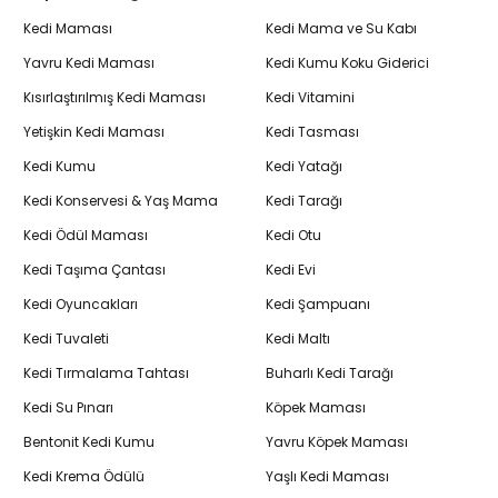
Kedi Maması
Kedi Mama ve Su Kabı
Yavru Kedi Maması
Kedi Kumu Koku Giderici
Kısırlaştırılmış Kedi Maması
Kedi Vitamini
Yetişkin Kedi Maması
Kedi Tasması
Kedi Kumu
Kedi Yatağı
Kedi Konservesi & Yaş Mama
Kedi Tarağı
Kedi Ödül Maması
Kedi Otu
Kedi Taşıma Çantası
Kedi Evi
Kedi Oyuncakları
Kedi Şampuanı
Kedi Tuvaleti
Kedi Maltı
Kedi Tırmalama Tahtası
Buharlı Kedi Tarağı
Kedi Su Pınarı
Köpek Maması
Bentonit Kedi Kumu
Yavru Köpek Maması
Kedi Krema Ödülü
Yaşlı Kedi Maması