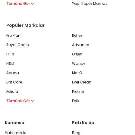
Tümünü Gör
Yaşlı Köpek Maması
Popüler Markalar
Pro Plan
Reflex
Royal Canin
Advance
Hill's
Orijen
N&D
Wanpy
Acana
Me-O
Brit Care
Ever Clean
Felicia
Proline
Tümünü Gör
Felix
Kurumsal
Pati Kulüp
Hakkımızda
Blog