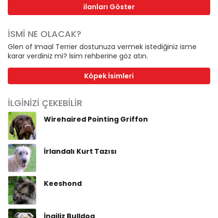
ilanları Göster
İSMİ NE OLACAK?
Glen of Imaal Terrier dostunuza vermek istediğiniz isme
karar verdiniz mi? İsim rehberine göz atın.
Köpek İsimleri
İLGİNİZİ ÇEKEBİLİR
Wirehaired Pointing Griffon
İrlandalı Kurt Tazısı
Keeshond
İngiliz Bulldog