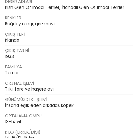
DIĞER ADLARI
Irish Glen Of Imaal Terrier, İrlandalı Glen Of Imaal Terrier
RENKLERI
Buğday rengi, giri-mavi
ÇIKIŞ YERI
İrlanda
ÇIKIŞ TARIHI
1933
FAMILYA
Terrier
ORJINAL İŞLEVI
Tilki, fare ve haşere avı
GÜNÜMÜZDEKI İŞLEVI
İnsana eşlik eden arkadaş köpek
ORTALAMA ÖMRÜ
13-14 yıl
KILO (ERKEK/DIŞI)
14-16/13-15 kg