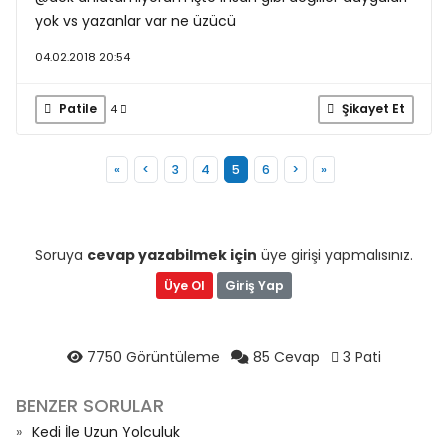
yok vs yazanlar var ne üzücü
04.02.2018 20:54
Patile
Şikayet Et
4
«
<
3
4
5
6
>
»
Soruya
cevap yazabilmek için
üye girişi yapmalısınız.
Üye Ol
Giriş Yap
7750 Görüntüleme
85 Cevap
3 Pati
BENZER SORULAR
Kedi İle Uzun Yolculuk