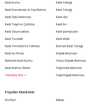
Kedi Kumu
Kedi Yatağı
Kedi Konservesi & Yaş Mama
Kedi Tarağı
Kedi Ödül Maması
Kedi Otu
Kedi Taşıma Çantası
Kedi Evi
Kedi Oyuncakları
Kedi Şampuanı
Kedi Tuvaleti
Kedi Maltı
Kedi Tırmalama Tahtası
Buharlı Kedi Tarağı
Kedi Su Pınarı
Köpek Maması
Bentonit Kedi Kumu
Yavru Köpek Maması
Kedi Krema Ödülü
Yaşlı Kedi Maması
Tümünü Gör
Yaşlı Köpek Maması
Popüler Markalar
Pro Plan
Reflex