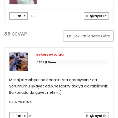
Patile
Şikayet Et
3
85 CEVAP
sekersoytolga
1805
Puan
Mesaj atmak yerine ithamınızda ısrarcıysanız da
yorumumu şikayet edip,hesabımı askıya aldırabilirsiniz.
Bu konuda da gayet netim :)
04.02.2018 15:46
Patile
Şikayet Et
2