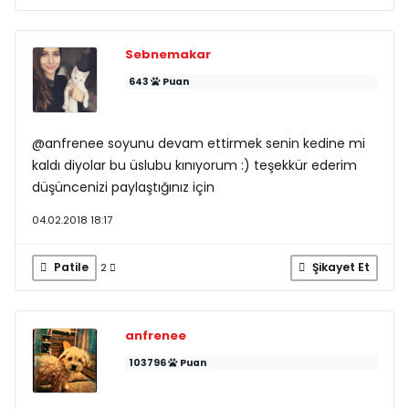
Sebnemakar
643
Puan
@anfrenee soyunu devam ettirmek senin kedine mi
kaldı diyolar bu üslubu kınıyorum :) teşekkür ederim
düşüncenizi paylaştığınız için
04.02.2018 18:17
Patile
Şikayet Et
2
anfrenee
103796
Puan