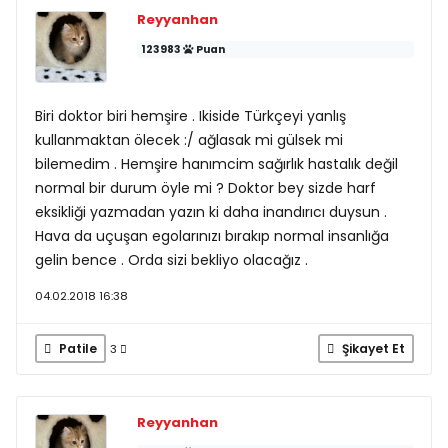
Reyyanhan
123983
Puan
Biri doktor biri hemşire . Ikiside Türkçeyi yanlış
kullanmaktan ölecek :/ ağlasak mi gülsek mi
bilemedim . Hemşire hanımcim sağırlık hastalık değil
normal bir durum öyle mi ? Doktor bey sizde harf
eksikliği yazmadan yazın ki daha inandırıcı duysun .
Hava da uçuşan egolarınızı bırakıp normal insanlığa
gelin bence . Orda sizi bekliyo olacağız .
04.02.2018 16:38
Patile
Şikayet Et
3
Reyyanhan