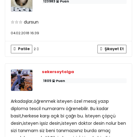
123983
Puan
☆☆☆ dursun
04.02.2018 16:39
Patile
Şikayet Et
2
sekersoytolga
1805
Puan
Arkadaşlar,öğrenmek isteyen özel mesaj yazıp
diploma tescil numaramı öğrenebilir. Bu kadar
basit,herkese karşı açık bi çağrı bu. İsteyen çöpçü
desin,isteyen işsiz desin,isteyen doktor desin nolur ben
sizi tanımam siz beni tanımazsınız burda amaç