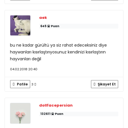
aek
645
Puan
bu ne kadar gürültü ya siz rahat edeceksiniz diye
haywanları kısırlaştırıyosunuz kendinizi kısırlaştırın
hayvanları değil
04.02.2018 20:40
Patile
Şikayet Et
3
dollfacepersian
132611
Puan