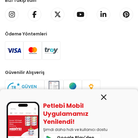
Bizi Takip Edin
Ödeme Yöntemleri
Güvenilir Alışveriş
Petlebi Mobil
Uygulamamız
Yenilendi!
PETLEBİ EVCİL HAYVAN ÜRÜNLERİ PAZ. SAN. TİC. LTD. ŞTİ. Alaşarköy
Mah. 1. Alaşar Cad. No: 9 Osmangazi/Bursa
Şimdi daha hızlı ve kullanıcı dostu
7290599225 vergi numarasıyla Uludağ Vergi Dairesi'ne bağlıdır.
Google Play'den