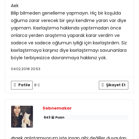
Aek
Bilip bilmeden genelleme yapmayın. Hiç bir koşulda
oğluma zarar verecek bir şeyi kendime yararı var diye
yapmam. Kısırlaştırma hakkında yaptırmadan önce
onlarca yerden araştırma yaparak karar verdim ve
sadece ve sadece oğlumun iyiliği için kısırlaştırdım. Siz
kısırlaştırmaya karşınız diye kısırlaştırmayı savunanlara
böyle terbiyesizce davranmaya hakkınız yok.
04.02.2018 20:53
Patile
Şikayet Et
8
Sebnemakar
643
Puan
@aek anlatamıyorum işte insan gibi değiller duyguları