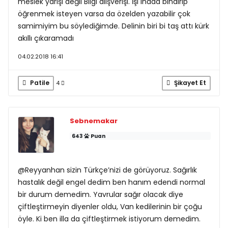
meslek yarışı değil Bilgi alışverişi. İşi inada bindirip
öğrenmek isteyen varsa da özelden yazabilir çok
samimiyim bu söylediğimde. Delinin biri bi taş attı kürk
akıllı çıkaramadı
04.02.2018 16:41
Patile
Şikayet Et
4
Sebnemakar
643
Puan
@Reyyanhan sizin Türkçe’nizi de görüyoruz. Sağırlık
hastalık değil engel dedim ben hanım edendi normal
bir durum demedim. Yavrular sağır olacak diye
çiftleştirmeyin diyenler oldu, Van kedilerinin bir çoğu
öyle. Ki ben illa da çiftleştirmek istiyorum demedim.