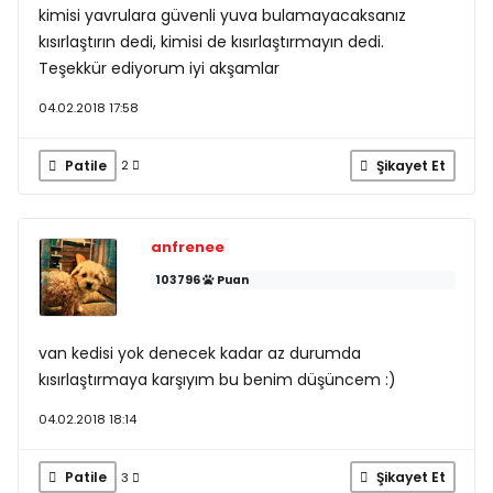
kimisi yavrulara güvenli yuva bulamayacaksanız
kısırlaştırın dedi, kimisi de kısırlaştırmayın dedi.
Teşekkür ediyorum iyi akşamlar
04.02.2018 17:58
Patile
Şikayet Et
2
anfrenee
103796
Puan
van kedisi yok denecek kadar az durumda
kısırlaştırmaya karşıyım bu benim düşüncem :)
04.02.2018 18:14
Patile
Şikayet Et
3