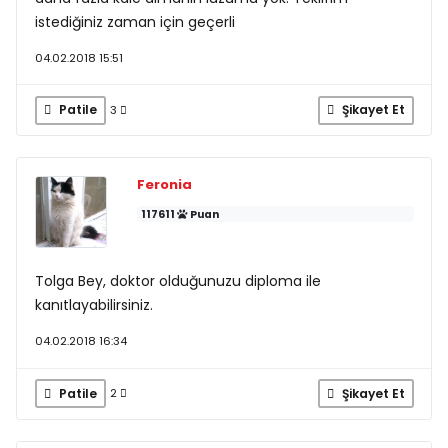
istediğiniz zaman için geçerli
04.02.2018 15:51
Patile
Şikayet Et
3
Feronia
117611
Puan
Tolga Bey, doktor olduğunuzu diploma ile
kanıtlayabilirsiniz.
04.02.2018 16:34
Patile
Şikayet Et
2