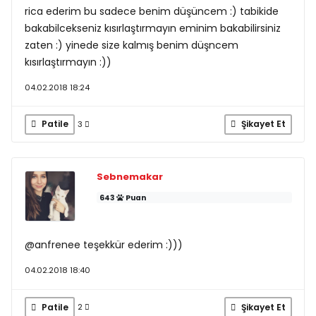
rica ederim bu sadece benim düşüncem :) tabikide
bakabilcekseniz kısırlaştırmayın eminim bakabilirsiniz
zaten :) yinede size kalmış benim düşncem
kısırlaştırmayın :))
04.02.2018 18:24
Patile
Şikayet Et
3
Sebnemakar
643
Puan
@anfrenee teşekkür ederim :)))
04.02.2018 18:40
Patile
Şikayet Et
2