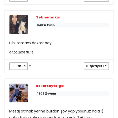
Sebnemakar
643
Puan
Hıhı tamam doktor bey
04.02.2018 15:48
Patile
Şikayet Et
2
sekersoytolga
1805
Puan
Mesaj atmak yerine burdan şov yapıyosunuz hala :)
daha fazla kale almanın lüzumu yok. Teklifim