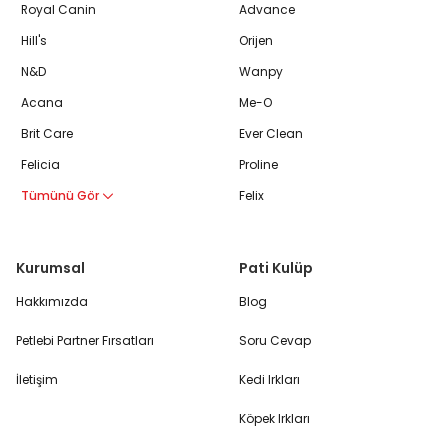
Royal Canin
Advance
Hill's
Orijen
N&D
Wanpy
Acana
Me-O
Brit Care
Ever Clean
Felicia
Proline
Tümünü Gör
Felix
Kurumsal
Pati Kulüp
Hakkımızda
Blog
Petlebi Partner Fırsatları
Soru Cevap
İletişim
Kedi Irkları
Köpek Irkları