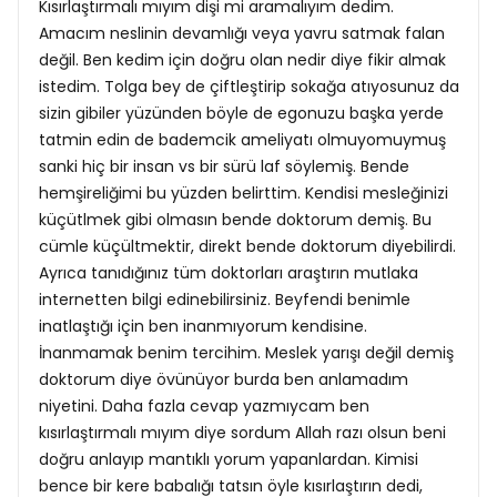
Kısırlaştırmalı mıyım dişi mi aramalıyım dedim.
Amacım neslinin devamlığı veya yavru satmak falan
değil. Ben kedim için doğru olan nedir diye fikir almak
istedim. Tolga bey de çiftleştirip sokağa atıyosunuz da
sizin gibiler yüzünden böyle de egonuzu başka yerde
tatmin edin de bademcik ameliyatı olmuyomuymuş
sanki hiç bir insan vs bir sürü laf söylemiş. Bende
hemşireliğimi bu yüzden belirttim. Kendisi mesleğinizi
küçütlmek gibi olmasın bende doktorum demiş. Bu
cümle küçültmektir, direkt bende doktorum diyebilirdi.
Ayrıca tanıdığınız tüm doktorları araştırın mutlaka
internetten bilgi edinebilirsiniz. Beyfendi benimle
inatlaştığı için ben inanmıyorum kendisine.
İnanmamak benim tercihim. Meslek yarışı değil demiş
doktorum diye övünüyor burda ben anlamadım
niyetini. Daha fazla cevap yazmıycam ben
kısırlaştırmalı mıyım diye sordum Allah razı olsun beni
doğru anlayıp mantıklı yorum yapanlardan. Kimisi
bence bir kere babalığı tatsın öyle kısırlaştırın dedi,