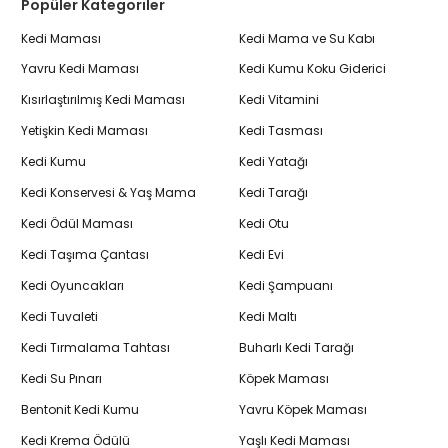
Popüler Kategoriler
Kedi Maması
Kedi Mama ve Su Kabı
Yavru Kedi Maması
Kedi Kumu Koku Giderici
Kısırlaştırılmış Kedi Maması
Kedi Vitamini
Yetişkin Kedi Maması
Kedi Tasması
Kedi Kumu
Kedi Yatağı
Kedi Konservesi & Yaş Mama
Kedi Tarağı
Kedi Ödül Maması
Kedi Otu
Kedi Taşıma Çantası
Kedi Evi
Kedi Oyuncakları
Kedi Şampuanı
Kedi Tuvaleti
Kedi Maltı
Kedi Tırmalama Tahtası
Buharlı Kedi Tarağı
Kedi Su Pınarı
Köpek Maması
Bentonit Kedi Kumu
Yavru Köpek Maması
Kedi Krema Ödülü
Yaşlı Kedi Maması