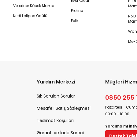
Ever Clean
Hill'
Veteriner Köpek Maması
Mam
Proline
Kedi Lolipop Ödülü
N&D K
Felix
Mam
Wanp
Me-O
Yardım Merkezi
Müşteri Hizm
Sık Sorulan Sorular
0850 255 
Pazartesi - Cuma
Mesafeli Satış Sözleşmesi
09:00 - 18:00
Teslimat Koşulları
Yardıma mı ihti
Garanti ve İade Süreci
Destek Tale