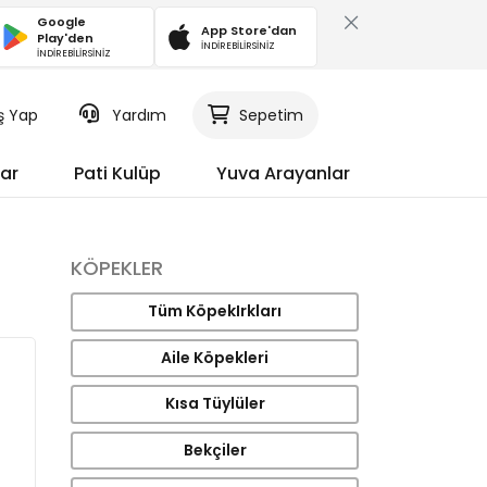
Google
App Store'dan
Play'den
İNDİREBİLİRSİNİZ
İNDİREBİLİRSİNİZ
iş Yap
Yardım
Sepetim
ar
Pati Kulüp
Yuva Arayanlar
KÖPEKLER
Tüm KöpekIrkları
Aile Köpekleri
Kısa Tüylüler
Bekçiler