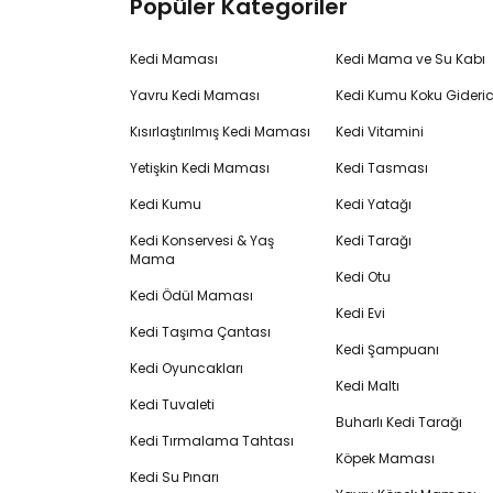
Popüler Kategoriler
Kedi Maması
Kedi Mama ve Su Kabı
Yavru Kedi Maması
Kedi Kumu Koku Gideric
Kısırlaştırılmış Kedi Maması
Kedi Vitamini
Yetişkin Kedi Maması
Kedi Tasması
Kedi Kumu
Kedi Yatağı
Kedi Konservesi & Yaş
Kedi Tarağı
Mama
Kedi Otu
Kedi Ödül Maması
Kedi Evi
Kedi Taşıma Çantası
Kedi Şampuanı
Kedi Oyuncakları
Kedi Maltı
Kedi Tuvaleti
Buharlı Kedi Tarağı
Kedi Tırmalama Tahtası
Köpek Maması
Kedi Su Pınarı