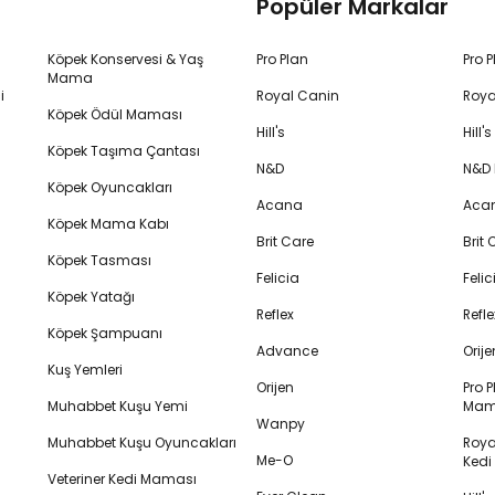
Popüler Markalar
Köpek Konservesi & Yaş
Pro Plan
Pro 
Mama
i
Royal Canin
Roya
Köpek Ödül Maması
Hill's
Hill
Köpek Taşıma Çantası
N&D
N&D
Köpek Oyuncakları
Acana
Aca
Köpek Mama Kabı
Brit Care
Brit
Köpek Tasması
Felicia
Feli
Köpek Yatağı
Reflex
Refl
Köpek Şampuanı
Advance
Orij
Kuş Yemleri
Orijen
Pro P
Muhabbet Kuşu Yemi
Mam
Wanpy
Muhabbet Kuşu Oyuncakları
Royal
Me-O
Ked
Veteriner Kedi Maması