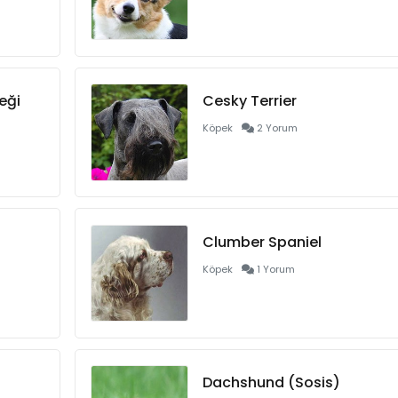
eği
Cesky Terrier
Köpek
2 Yorum
Clumber Spaniel
Köpek
1 Yorum
Dachshund (Sosis)