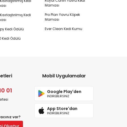
Royal Canin Yavru Kedi
s Kısırlaştırılmış Kedi
Maması
ası
Pro Plan Yavru Köpek
ısırlaştırılmış Kedi
Maması
ası
Ever Clean Kedi Kumu
y Kedi Ödülü
 Kedi Ödülü
etleri
Mobil Uygulamalar
10 01
Google Play'den
İNDİREBİLİRSİNİZ
rtesi
App Store'dan
İNDİREBİLİRSİNİZ
yacınız var?
bi Oluştur