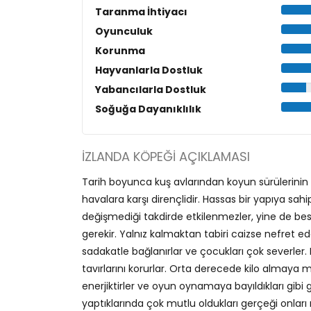
Taranma İhtiyacı
Oyunculuk
Korunma
Hayvanlarla Dostluk
Yabancılarla Dostluk
Soğuğa Dayanıklılık
İZLANDA KÖPEĞI AÇIKLAMASI
Tarih boyunca kuş avlarından koyun sürülerinin 
havalara karşı dirençlidir. Hassas bir yapıya sahi
değişmediği takdirde etkilenmezler, yine de besl
gerekir. Yalnız kalmaktan tabiri caizse nefret ede
sadakatle bağlanırlar ve çocukları çok severler.
tavırlarını korurlar. Orta derecede kilo almaya mey
enerjiktirler ve oyun oynamaya bayıldıkları gibi g
yaptıklarında çok mutlu oldukları gerçeği onları 