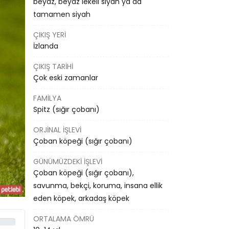
beyaz, beyaz lekeli siyah ya da
tamamen siyah
ÇIKIŞ YERI
İzlanda
ÇIKIŞ TARIHI
Çok eski zamanlar
FAMILYA
Spitz (sığır çobanı)
ORJINAL İŞLEVI
Çoban köpeği (sığır çobanı)
GÜNÜMÜZDEKI İŞLEVI
Çoban köpeği (sığır çobanı),
savunma, bekçi, koruma, insana ellik
eden köpek, arkadaş köpek
ORTALAMA ÖMRÜ