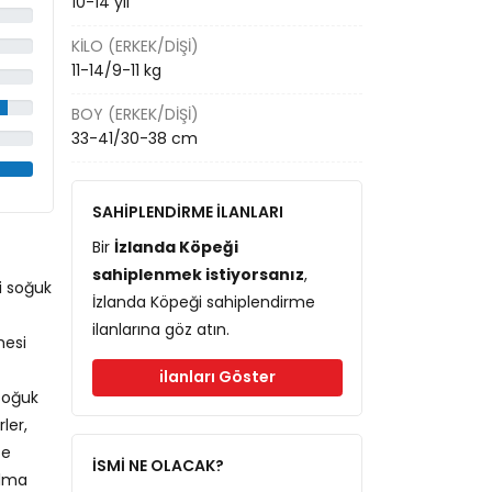
10-14 yıl
KILO (ERKEK/DIŞI)
11-14/9-11 kg
BOY (ERKEK/DIŞI)
33-41/30-38 cm
SAHİPLENDİRME İLANLARI
Bir
İzlanda Köpeği
sahiplenmek istiyorsanız
,
i soğuk
İzlanda Köpeği sahiplendirme
ilanlarına göz atın.
mesi
ilanları Göster
 soğuk
ler,
te
İSMİ NE OLACAK?
alma