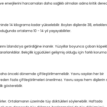
e enerjilerini harcamaları daha sağlıklı olmaları adına kritik der
minde 14 kilograma kadar yükselebilir. Boyları dişilerde 38, erkekler
nduğunda ortalama 10 - 14 yıl yaşayabilirler.
arını İzlanda’ya getirdiğine inanılır. Yüzyıllar boyunca çoban köpekl
arlanıldılar. Bekçilik içgüdüleri gelişmiş olduğu için farklı koruma
eri daha önceki dönemde çiftleştirilmemelidir. Yavru sayıları her bir
den fazla çiftleştirilmeleri önerilmez. Yavru sayısı hem dişilerin s
k gösterebilir.
lirler. Ortalamanın üzerinde tüy döktükleri söylenebilir. Haftada