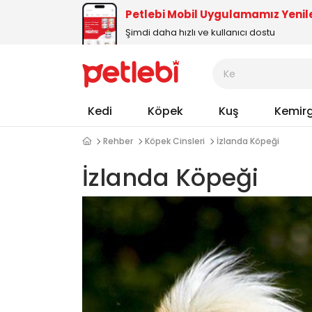
Petlebi Mobil Uygulamamız Yenil
Şimdi daha hızlı ve kullanıcı dostu
Kedi
Köpek
Kuş
Kemir
Rehber
Köpek Cinsleri
İzlanda Köpeği
İzlanda Köpeği