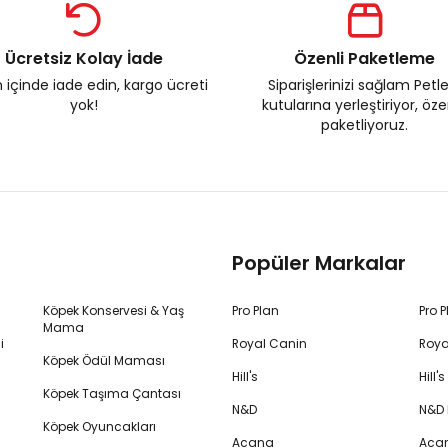
Ücretsiz Kolay İade
Özenli Paketleme
 içinde iade edin, kargo ücreti
Siparişlerinizi sağlam Petl
yok!
kutularına yerleştiriyor, öz
paketliyoruz.
Popüler Markalar
Köpek Konservesi & Yaş
Pro Plan
Pro 
Mama
i
Royal Canin
Roya
Köpek Ödül Maması
Hill's
Hill
Köpek Taşıma Çantası
N&D
N&D
Köpek Oyuncakları
Acana
Aca