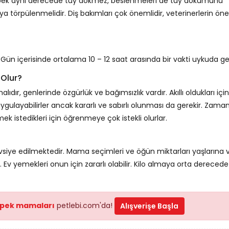
köpek aynı derecede tüy dökmez, beslenmeleri de tüy dökümünü
veya törpülenmelidir. Diş bakımları çok önemlidir, veterinerlerin öne
. Gün içerisinde ortalama 10 – 12 saat arasında bir vakti uykuda geç
 Olur?
r, genlerinde özgürlük ve bağımsızlık vardır. Akıllı oldukları için
 uygulayabilirler ancak kararlı ve sabırlı olunması da gerekir. Zama
k istedikleri için öğrenmeye çok istekli olurlar.
vsiye edilmektedir. Mama seçimleri ve öğün miktarları yaşlarına 
. Ev yemekleri onun için zararlı olabilir. Kilo almaya orta derecede
pek mamaları
petlebi.com'da!
Alışverişe Başla