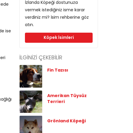
İzlanda Köpeği dostunuza
ecede
vermek istediğiniz isme karar
verdiniz mi? İsim rehberine göz
atın.
de ise
Köpek İsimleri
İLGİNİZİ ÇEKEBİLİR
eri
Fin Tazısı
Amerikan Tüysüz
ağlığı
Terrieri
Grönland Köpeği