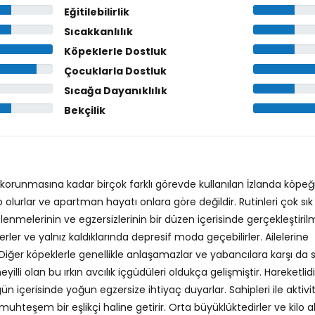
Eğitilebilirlik
Sıcakkanlılık
Köpeklerle Dostluk
Çocuklarla Dostluk
Sıcağa Dayanıklılık
Bekçilik
korunmasına kadar birçok farklı görevde kullanılan İzlanda köpeğ
p olurlar ve apartman hayatı onlara göre değildir. Rutinleri çok sık
enmelerinin ve egzersizlerinin bir düzen içerisinde gerçekleştiril
rler ve yalnız kaldıklarında depresif moda geçebilirler. Ailelerine
 Diğer köpeklerle genellikle anlaşamazlar ve yabancılara karşı da
illi olan bu ırkın avcılık içgüdüleri oldukça gelişmiştir. Hareketlidir
ün içerisinde yoğun egzersize ihtiyaç duyarlar. Sahipleri ile aktivi
muhteşem bir eşlikçi haline getirir. Orta büyüklüktedirler ve kilo 