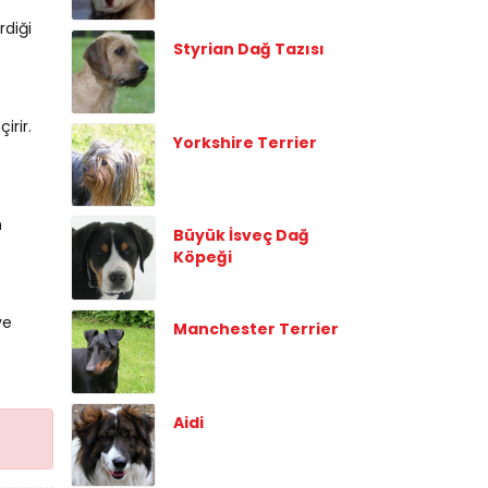
rdiği
Styrian Dağ Tazısı
irir.
Yorkshire Terrier
n
Büyük İsveç Dağ
Köpeği
ve
Manchester Terrier
Aidi