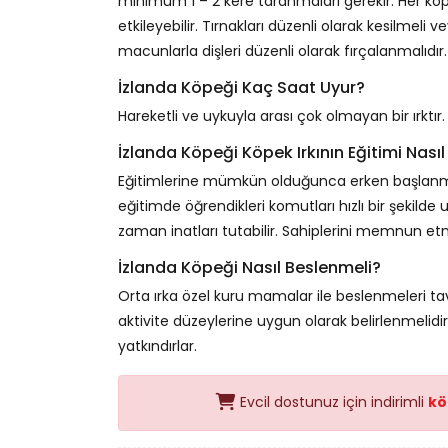
minimum 1 – 2 kere taranmaları gerekir. Her 
etkileyebilir. Tırnakları düzenli olarak kesilmeli 
macunlarla dişleri düzenli olarak fırçalanmalıdır.
İzlanda Köpeği Kaç Saat Uyur?
Hareketli ve uykuyla arası çok olmayan bir ırktır
İzlanda Köpeği Köpek Irkının Eğitimi Nasıl
Eğitimlerine mümkün olduğunca erken başlanmalıdı
eğitimde öğrendikleri komutları hızlı bir şekilde
zaman inatları tutabilir. Sahiplerini memnun etme
İzlanda Köpeği Nasıl Beslenmeli?
Orta ırka özel kuru mamalar ile beslenmeleri ta
aktivite düzeylerine uygun olarak belirlenmelidir
yatkındırlar.
Evcil dostunuz için indirimli
kö