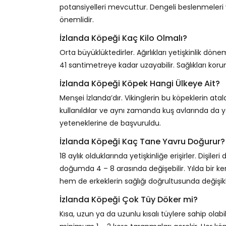
potansiyelleri mevcuttur. Dengeli beslenmeleri v
önemlidir.
İzlanda Köpeği Kaç Kilo Olmalı?
Orta büyüklüktedirler. Ağırlıkları yetişkinlik döne
41 santimetreye kadar uzayabilir. Sağlıkları koru
İzlanda Köpeği Köpek Hangi Ülkeye Ait?
Menşei İzlanda’dır. Vikinglerin bu köpeklerin atal
kullanıldılar ve aynı zamanda kuş avlarında da yar
yeteneklerine de başvuruldu.
İzlanda Köpeği Kaç Tane Yavru Doğurur?
18 aylık olduklarında yetişkinliğe erişirler. Dişil
doğumda 4 – 8 arasında değişebilir. Yılda bir kere
hem de erkeklerin sağlığı doğrultusunda değişikli
İzlanda Köpeği Çok Tüy Döker mi?
Kısa, uzun ya da uzunlu kısalı tüylere sahip olabi