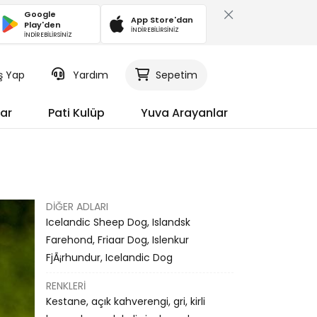
Google
App Store'dan
Play'den
İNDİREBİLİRSİNİZ
İNDİREBİLİRSİNİZ
iş Yap
Yardım
Sepetim
ar
Pati Kulüp
Yuva Arayanlar
DIĞER ADLARI
Icelandic Sheep Dog, Islandsk
Farehond, Friaar Dog, Islenkur
FjÃ¡rhundur, Icelandic Dog
RENKLERI
Kestane, açık kahverengi, gri, kirli