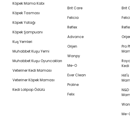
Köpek Mama Kabı
Brit Care
Brit
Köpek Tasması
Felicia
Feli
Köpek Yatağı
Reflex
Refl
Köpek Şampuanı
Advance
Orij
Kuş Yemleri
Orijen
Pro P
Muhabbet Kuşu Yemi
Mam
Wanpy
Muhabbet Kuşu Oyuncakları
Royal
Me-O
Ked
Veteriner Kedi Maması
Ever Clean
Hill'
Veteriner Köpek Maması
Mam
Proline
Kedi Lolipop Ödülü
N&D K
Felix
Mam
Wanp
Me-O