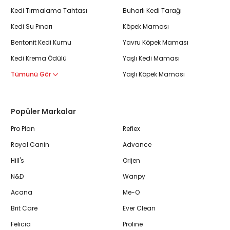
Kedi Tırmalama Tahtası
Buharlı Kedi Tarağı
Kedi Su Pınarı
Köpek Maması
Bentonit Kedi Kumu
Yavru Köpek Maması
Kedi Krema Ödülü
Yaşlı Kedi Maması
Tümünü Gör
Yaşlı Köpek Maması
Popüler Markalar
Pro Plan
Reflex
Royal Canin
Advance
Hill's
Orijen
N&D
Wanpy
Acana
Me-O
Brit Care
Ever Clean
Felicia
Proline