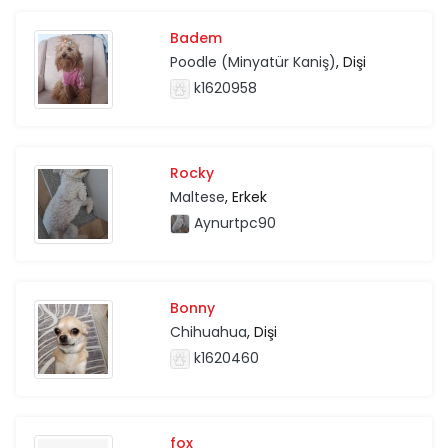
Badem
Poodle (Minyatür Kaniş)
, Dişi
k1620958
Rocky
Maltese
, Erkek
Aynurtpc90
Bonny
Chihuahua
, Dişi
k1620460
fox