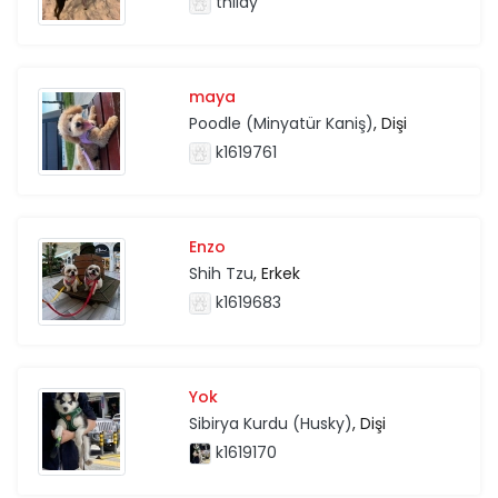
tnilay
maya
Poodle (Minyatür Kaniş)
, Dişi
k1619761
Enzo
Shih Tzu
, Erkek
k1619683
Yok
Sibirya Kurdu (Husky)
, Dişi
k1619170