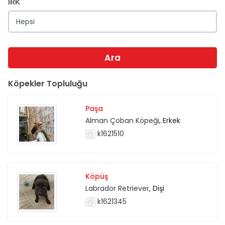
IRK
Ara
Köpekler Topluluğu
Paşa
Alman Çoban Köpeği
, Erkek
k1621510
Köpüş
Labrador Retriever
, Dişi
k1621345