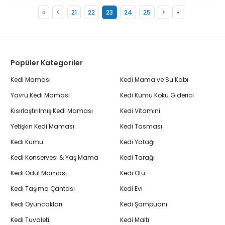
«
<
21
22
23
24
25
>
»
Popüler Kategoriler
Kedi Maması
Kedi Mama ve Su Kabı
Yavru Kedi Maması
Kedi Kumu Koku Giderici
Kısırlaştırılmış Kedi Maması
Kedi Vitamini
Yetişkin Kedi Maması
Kedi Tasması
Kedi Kumu
Kedi Yatağı
Kedi Konservesi & Yaş Mama
Kedi Tarağı
Kedi Ödül Maması
Kedi Otu
Kedi Taşıma Çantası
Kedi Evi
Kedi Oyuncakları
Kedi Şampuanı
Kedi Tuvaleti
Kedi Maltı