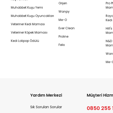
Orijen
Pro P
Muhabbet Kuşu Yemi
Mam
Wanpy
Muhabbet Kuşu Oyuncakları
Royal
Me-O
Ked
Veteriner Kedi Maması
Ever Clean
Hill'
Veteriner Köpek Maması
Mam
Proline
Kedi Lolipop Ödülü
N&D K
Felix
Mam
Wanp
Me-O
Yardım Merkezi
Müşteri Hizm
Sık Sorulan Sorular
0850 255 