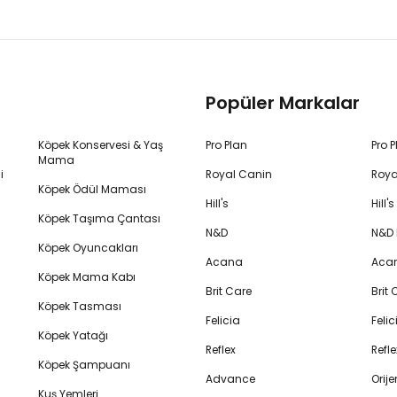
Popüler Markalar
Köpek Konservesi & Yaş
Pro Plan
Pro 
Mama
i
Royal Canin
Roya
Köpek Ödül Maması
Hill's
Hill
Köpek Taşıma Çantası
N&D
N&D
Köpek Oyuncakları
Acana
Aca
Köpek Mama Kabı
Brit Care
Brit
Köpek Tasması
Felicia
Feli
Köpek Yatağı
Reflex
Refl
Köpek Şampuanı
Advance
Orij
Kuş Yemleri