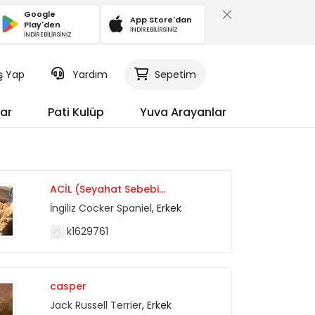
Google
App Store'dan
Play'den
İNDİREBİLİRSİNİZ
İNDİREBİLİRSİNİZ
iş Yap
Yardım
Sepetim
ar
Pati Kulüp
Yuva Arayanlar
ACİL (Seyahat Sebebi...
İngiliz Cocker Spaniel
, Erkek
k1629761
casper
Jack Russell Terrier
, Erkek