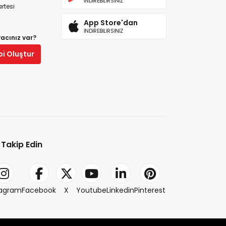
İNDİREBİLİRSİNİZ
rtesi
App Store'dan
İNDİREBİLİRSİNİZ
yacınız var?
bi Oluştur
i Takip Edin
tagram
Facebook
X
Youtube
Linkedin
Pinterest