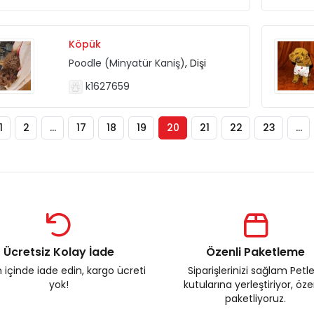
Köpük
Poodle (Minyatür Kaniş)
, Dişi
k1627659
1
2
...
17
18
19
20
21
22
23
...
Ücretsiz Kolay İade
Özenli Paketleme
 içinde iade edin, kargo ücreti
Siparişlerinizi sağlam Petl
yok!
kutularına yerleştiriyor, öz
paketliyoruz.