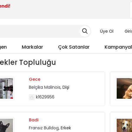
endi!
Üye Ol
Gir
gen
Markalar
Çok Satanlar
Kampanyal
ekler Topluluğu
Gece
Belçika Malinois
, Dişi
k1629956
Badi
Fransız Bulldog
, Erkek