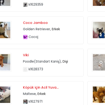
k1629359
Coco Jamboo
Golden Retriever
, Erkek
Cocoj
Viki
Poodle(Standart Kaniş)
, Dişi
k1628373
Köpük için Acil Yuva...
Maltese
, Erkek
k1627971