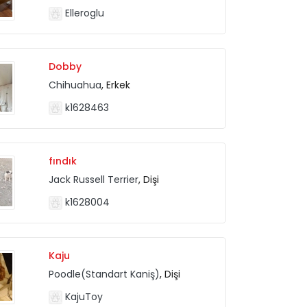
Elleroglu
Dobby
Chihuahua
, Erkek
k1628463
fındık
Jack Russell Terrier
, Dişi
k1628004
Kaju
Poodle(Standart Kaniş)
, Dişi
KajuToy