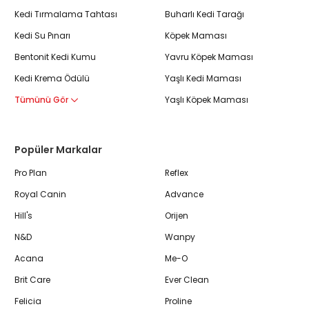
Kedi Tırmalama Tahtası
Buharlı Kedi Tarağı
Kedi Su Pınarı
Köpek Maması
Bentonit Kedi Kumu
Yavru Köpek Maması
Kedi Krema Ödülü
Yaşlı Kedi Maması
Tümünü Gör
Yaşlı Köpek Maması
Popüler Markalar
Pro Plan
Reflex
Royal Canin
Advance
Hill's
Orijen
N&D
Wanpy
Acana
Me-O
Brit Care
Ever Clean
Felicia
Proline