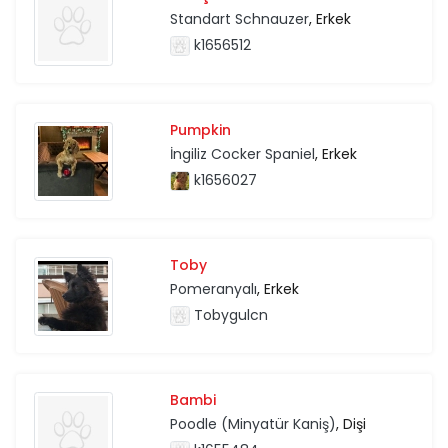
Standart Schnauzer
, Erkek
k1656512
Pumpkin
İngiliz Cocker Spaniel
, Erkek
k1656027
Toby
Pomeranyalı
, Erkek
Tobygulcn
Bambi
Poodle (Minyatür Kaniş)
, Dişi