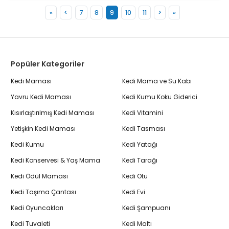
«
<
7
8
9
10
11
>
»
Popüler Kategoriler
Kedi Maması
Kedi Mama ve Su Kabı
Yavru Kedi Maması
Kedi Kumu Koku Giderici
Kısırlaştırılmış Kedi Maması
Kedi Vitamini
Yetişkin Kedi Maması
Kedi Tasması
Kedi Kumu
Kedi Yatağı
Kedi Konservesi & Yaş Mama
Kedi Tarağı
Kedi Ödül Maması
Kedi Otu
Kedi Taşıma Çantası
Kedi Evi
Kedi Oyuncakları
Kedi Şampuanı
Kedi Tuvaleti
Kedi Maltı