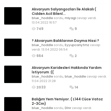
Akvaryum Salyangozları İle Alakalı (
Cidden Acil Bilenl...
blue_hoddle
sordu,
miyagi
cevap verdi.
13.04.2022 16:57
749
9
? Akvaryum Balıklarının Doyma Hissi ?
blue_hoddle
sordu,
Eyyupcanytmz
cevap
verdi. 13.04.2022 06:54
664
2
Akvaryum Karidesleri Hakkında Yardım
İstiyorum :((
blue_hoddle
sordu,
blue_hoddle
cevap verdi.
11.04.2022 21:28
2033
14
Balığım Yem Yemiyor. ( L144 Cüce Vatoz
2-3Cm)
blue_hoddle
sordu,
Dlnr
cevap verdi.