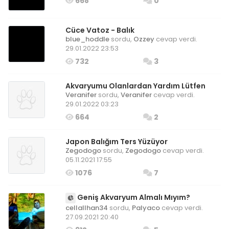
668
0
Cüce Vatoz - Balık
blue_hoddle
sordu,
Ozzey
cevap verdi.
29.01.2022 23:53
732
3
Akvaryumu Olanlardan Yardım Lütfen
Veranifer
sordu,
Veranifer
cevap verdi.
29.01.2022 03:23
664
2
Japon Balığım Ters Yüzüyor
Zegodogo
sordu,
Zegodogo
cevap verdi.
05.11.2021 17:55
1076
7
Geniş Akvaryum Almalı Mıyım?
cellallhan34
sordu,
Palyaco
cevap verdi.
27.09.2021 20:40