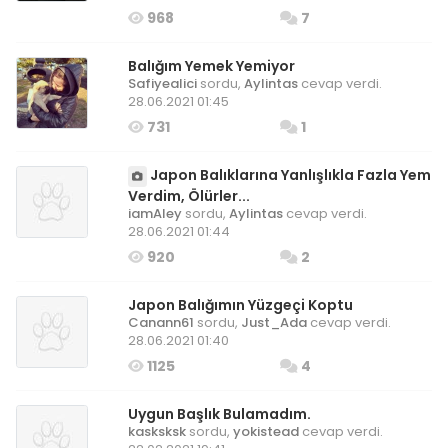
968
7
Balığım Yemek Yemiyor
Safiyealici
sordu,
Aylintas
cevap verdi.
28.06.2021 01:45
731
1
Japon Balıklarına Yanlışlıkla Fazla Yem
Verdim, Ölürler...
iamAley
sordu,
Aylintas
cevap verdi.
28.06.2021 01:44
920
2
Japon Balığımın Yüzgeçi Koptu
Canann61
sordu,
Just_Ada
cevap verdi.
28.06.2021 01:40
1125
4
Uygun Başlık Bulamadım.
kasksksk
sordu,
yokistead
cevap verdi.