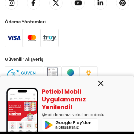
Ödeme Yöntemleri
Güvenilir Alışveriş
Petlebi Mobil
Uygulamamız
Yenilendi!
PETLEBİ EVCİL HAYVAN ÜRÜNLERİ PAZ. SAN. TİC. LTD. ŞTİ. Alaşarköy
Mah. 1. Alaşar Cad. No: 9 Osmangazi/Bursa
Şimdi daha hızlı ve kullanıcı dostu
7290599225 vergi numarasıyla Uludağ Vergi Dairesi'ne bağlıdır.
Google Play'den
İNDİREBİLİRSİNİZ