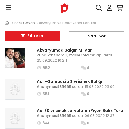
Soru Cevap
Akvaryum ve Balık Genel Konular
Filtreler
Soru Sor
Akvaryumda Salgın Mı Var
Zuhalkrnz
sordu,
mrssekola
cevap verdi.
25.09.2022 16:24
662
4
Acil-Gambusia Sivrisinek Balığı
Anonymus985465
sordu. 15.08.2022 23:00
651
0
Acil/Sivrisinek Larvalarını Yiyen Balık Türü
Anonymus985465
sordu. 06.08.2022 12:37
641
0