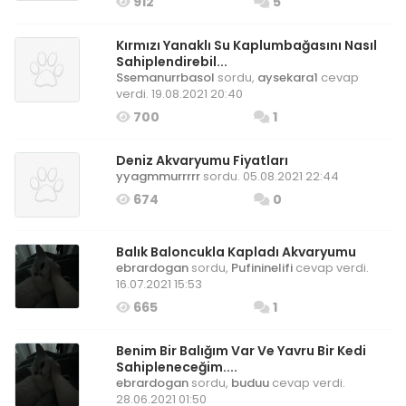
912
5
Kırmızı Yanaklı Su Kaplumbağasını Nasıl
Sahiplendirebil...
Ssemanurrbasol
sordu,
aysekara1
cevap
verdi. 19.08.2021 20:40
700
1
Deniz Akvaryumu Fiyatları
yyagmmurrrrr
sordu. 05.08.2021 22:44
674
0
Balık Baloncukla Kapladı Akvaryumu
ebrardogan
sordu,
Pufininelifi
cevap verdi.
16.07.2021 15:53
665
1
Benim Bir Balığım Var Ve Yavru Bir Kedi
Sahipleneceğim....
ebrardogan
sordu,
buduu
cevap verdi.
28.06.2021 01:50