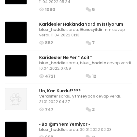
11.04.2022 05:34
1080
5
Karidesler Hakkında Yardım İstiyorum
blue_hoddle
sordu,
Gunesyildirimm
cevap
verdi. 11.04.2022 01:13
862
7
Karidesler Ne Yer * Acil *
blue_hoddle
sordu,
blue_hoddle
cevap verdi.
10.04.2022 07:59
4721
12
Un, Kan Kurdu!????
Veranifer
sordu,
ytmzeypcn
cevap verdi.
31.01.2022 04:37
747
2
▪ Balığım Yem Yemiyor ▪
blue_hoddle
sordu. 30.01.2022 02:03