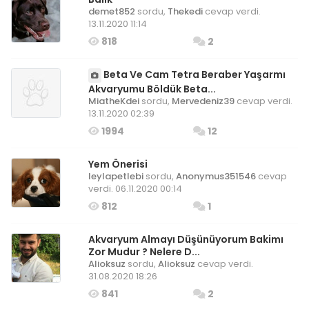
demet852
sordu,
Thekedi
cevap verdi.
13.11.2020 11:14
818
2
Beta Ve Cam Tetra Beraber Yaşarmı
Akvaryumu Böldük Beta...
MiatheKdei
sordu,
Mervedeniz39
cevap verdi.
13.11.2020 02:39
1994
12
Yem Önerisi
leylapetlebi
sordu,
Anonymus351546
cevap
verdi. 06.11.2020 00:14
812
1
Akvaryum Almayı Düşünüyorum Bakimı
Zor Mudur ? Nelere D...
Alioksuz
sordu,
Alioksuz
cevap verdi.
31.08.2020 18:26
841
2