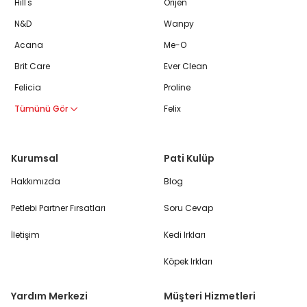
Hill's
Orijen
N&D
Wanpy
Acana
Me-O
Brit Care
Ever Clean
Felicia
Proline
Tümünü Gör
Felix
Kurumsal
Pati Kulüp
Hakkımızda
Blog
Petlebi Partner Fırsatları
Soru Cevap
İletişim
Kedi Irkları
Köpek Irkları
Yardım Merkezi
Müşteri Hizmetleri