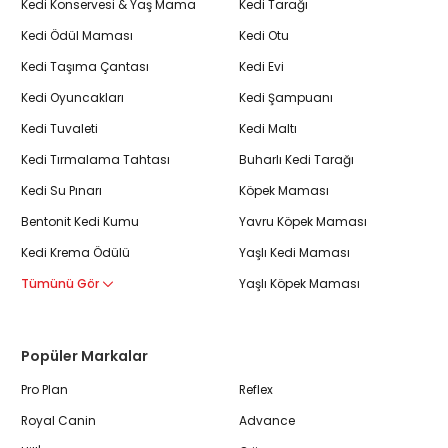
Kedi Konservesi & Yaş Mama
Kedi Tarağı
Kedi Ödül Maması
Kedi Otu
Kedi Taşıma Çantası
Kedi Evi
Kedi Oyuncakları
Kedi Şampuanı
Kedi Tuvaleti
Kedi Maltı
Kedi Tırmalama Tahtası
Buharlı Kedi Tarağı
Kedi Su Pınarı
Köpek Maması
Bentonit Kedi Kumu
Yavru Köpek Maması
Kedi Krema Ödülü
Yaşlı Kedi Maması
Tümünü Gör
Yaşlı Köpek Maması
Popüler Markalar
Pro Plan
Reflex
Royal Canin
Advance