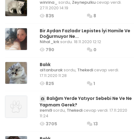
winrina_
sordu,
Zeynepulku
cevap verdi.
27.11.2020 14:19
835
8
Bir Aydan Fazladır Lepistes İyi Hamile Ve
Doğurmuyor Ne...
Nihal_krk
sordu. 18.11.2020 12:12
790
0
Balık
altanburak
sordu,
Thekedi
cevap verdi.
17.11.2020 11:28
825
1
Balığım Yerde Yatıyor Sebebi Ne Ve Ne
Yapmam Gerek?
iremi9
sordu,
Thekedi
cevap verdi. 17.11.2020
11:24
3705
13
Balık