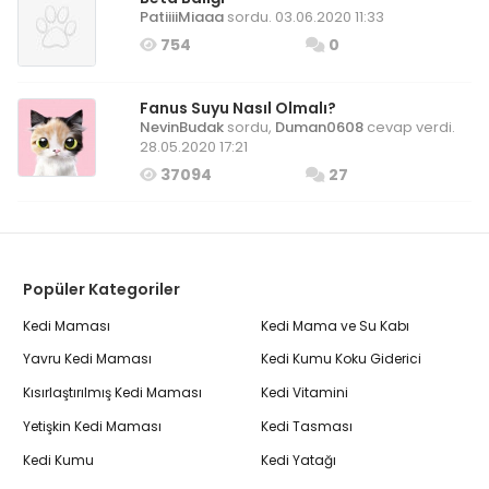
PatiiiiMiaaa
sordu. 03.06.2020 11:33
754
0
Fanus Suyu Nasıl Olmalı?
NevinBudak
sordu,
Duman0608
cevap verdi.
28.05.2020 17:21
37094
27
Popüler Kategoriler
Kedi Maması
Kedi Mama ve Su Kabı
Yavru Kedi Maması
Kedi Kumu Koku Giderici
Kısırlaştırılmış Kedi Maması
Kedi Vitamini
Yetişkin Kedi Maması
Kedi Tasması
Kedi Kumu
Kedi Yatağı