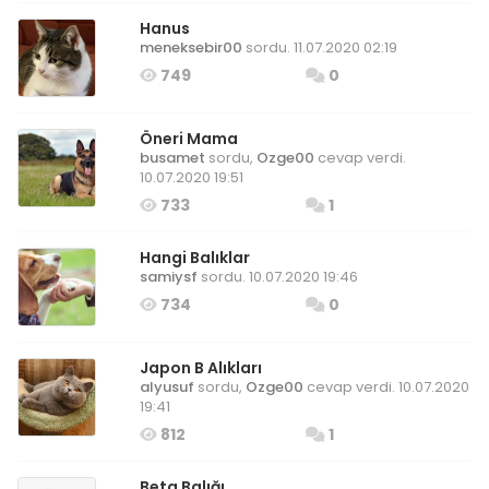
Hanus
meneksebir00
sordu. 11.07.2020 02:19
749
0
Öneri Mama
busamet
sordu,
Ozge00
cevap verdi.
10.07.2020 19:51
733
1
Hangi Balıklar
samiysf
sordu. 10.07.2020 19:46
734
0
Japon B Alıkları
alyusuf
sordu,
Ozge00
cevap verdi. 10.07.2020
19:41
812
1
Beta Balığı