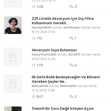
22.02.2021 19:41
748
3
225 Litrelik Akvaryum İçin Dış Filtre
Kullanmam Gerekli...
leylayildirim
sordu,
emreovec
cevap verdi.
10.02.2021 17:22
712
1
Akvaryum Suyu Bulanıyor
Suleymancahit
sordu,
Azra00
cevap verdi.
01.02.2021 12:32
776
2
Ilk Defa Balık Besleyeceğim Ve Bilmem
Gereken Şeyler Ne...
Meryem61
sordu,
Mehmetkr
cevap verdi.
13.12.2020 11:38
847
2
Önemli Bir Soru Değil İsteyen Açsın